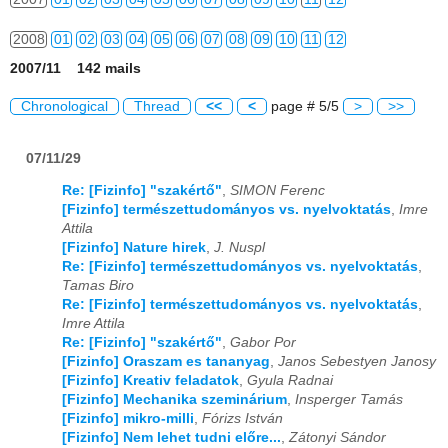
2008
01
02
03
04
05
06
07
08
09
10
11
12
2007/11 142 mails
2009
01
02
03
04
05
06
07
08
09
10
11
12
Chronological
Thread
<<
<
page # 5/5
>
>>
2010
01
02
03
04
05
06
07
08
09
10
11
12
07/11/29
2011
01
02
03
04
05
06
07
08
09
10
11
12
Re: [Fizinfo] "szakértő"
,
SIMON Ferenc
2012
01
02
03
04
05
06
07
08
09
10
11
12
[Fizinfo] természettudományos vs. nyelvoktatás
,
Imre
Attila
2013
01
02
03
04
05
06
07
08
09
10
11
12
[Fizinfo] Nature hirek
,
J. Nuspl
Re: [Fizinfo] természettudományos vs. nyelvoktatás
,
2014
01
02
03
04
05
06
07
08
09
10
11
12
Tamas Biro
Re: [Fizinfo] természettudományos vs. nyelvoktatás
,
2015
01
02
03
04
05
06
07
08
09
10
11
12
Imre Attila
Re: [Fizinfo] "szakértő"
,
Gabor Por
[Fizinfo] Oraszam es tananyag
,
Janos Sebestyen Janosy
2016
01
02
03
04
05
06
07
08
09
10
11
12
[Fizinfo] Kreativ feladatok
,
Gyula Radnai
[Fizinfo] Mechanika szeminárium
,
Insperger Tamás
2017
01
02
03
04
05
06
07
08
09
10
11
12
[Fizinfo] mikro-milli
,
Fórizs István
[Fizinfo] Nem lehet tudni előre...
,
Zátonyi Sándor
2018
01
02
03
04
05
06
07
08
09
10
11
12