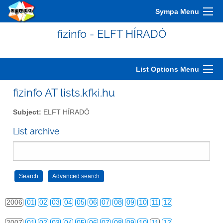
Sympa Menu
fizinfo - ELFT HÍRADÓ
List Options Menu
2000
01
02
03
04
05
06
07
08
09
10
11
12
fizinfo AT lists.kfki.hu
2001
01
02
03
04
05
06
07
08
09
10
11
12
Subject:
ELFT HÍRADÓ
2002
01
02
03
04
05
06
07
08
09
10
11
12
List archive
2003
01
02
03
04
05
06
07
08
09
10
11
12
2004
01
02
03
04
05
06
07
08
09
10
11
12
2005
01
02
03
04
05
06
07
08
09
10
11
12
2006
01
02
03
04
05
06
07
08
09
10
11
12
2007
01
02
03
04
05
06
07
08
09
10
11
12