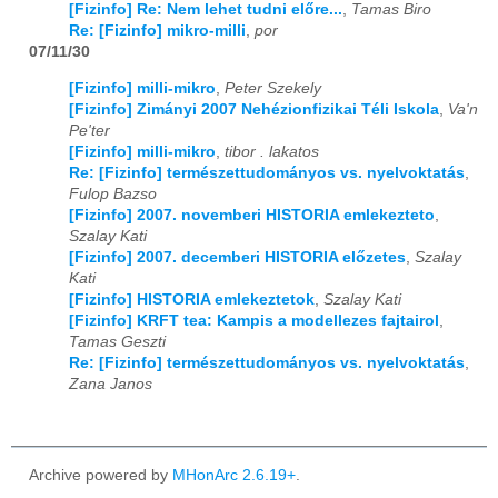
[Fizinfo] Re: Nem lehet tudni előre...
,
Tamas Biro
Re: [Fizinfo] mikro-milli
,
por
2019
01
02
03
04
05
06
07
08
09
10
11
12
07/11/30
2020
01
02
03
04
05
06
07
08
09
10
11
12
[Fizinfo] milli-mikro
,
Peter Szekely
[Fizinfo] Zimányi 2007 Nehézionfizikai Téli Iskola
,
Va'n
Pe'ter
2021
01
02
03
04
05
06
07
08
09
10
11
12
[Fizinfo] milli-mikro
,
tibor . lakatos
Re: [Fizinfo] természettudományos vs. nyelvoktatás
,
2022
01
02
03
04
05
06
07
08
09
10
11
12
Fulop Bazso
[Fizinfo] 2007. novemberi HISTORIA emlekezteto
,
2023
01
02
03
04
05
06
07
08
09
10
11
12
Szalay Kati
[Fizinfo] 2007. decemberi HISTORIA előzetes
,
Szalay
2024
01
02
03
04
05
06
07
08
09
10
11
12
Kati
[Fizinfo] HISTORIA emlekeztetok
,
Szalay Kati
2025
01
02
03
04
05
06
07
08
09
10
11
12
[Fizinfo] KRFT tea: Kampis a modellezes fajtairol
,
Tamas Geszti
2026
01
02
03
04
05
06
07
08
09
10
11
12
Re: [Fizinfo] természettudományos vs. nyelvoktatás
,
Zana Janos
Archive powered by
MHonArc 2.6.19+
.