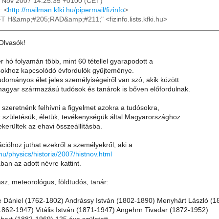
30 Nov 2007 14:25:35 +0100 (CET)
: <
http://mailman.kfki.hu/pipermail/fizinfo
>
FT H&amp;#205;RAD&amp;#211;" <fizinfo.lists.kfki.hu>
 Olvasók!
 hó folyamán több, mint 60 tétellel gyarapodott a
okhoz kapcsolódó évfordulók gyűjteménye.
dományos élet jeles személyiségeiről van szó, akik között
agyar származású tudósok és tanárok is bőven előfordulnak.
szeretnénk felhívni a figyelmet azokra a tudósokra,
k születésük, életük, tevékenységük által Magyarországhoz
kerültek az ehavi összeállításba.
cióhoz juthat ezekről a személyekről, aki a
.hu/physics/historia/2007/histnov.html
ában az adott névre kattint.
gász, meteorológus, földtudós, tanár:
 Dániel (1762-1802) Andrássy István (1802-1890) Menyhárt László (18
(1862-1947) Vitális István (1871-1947) Angehrn Tivadar (1872-1952)