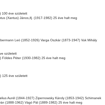
 100 éve született
us (Xantus) János,ifj. (1917-1982) 25 éve halt meg
iebermann Leó (1852-1926) Varga Oszkár (1873-1947) Vuk Mihály
e született
 Földes Péter (1930-1982) 25 éve halt meg
 125 éve született
elius Aurél (1844-1927) Zipernowsky Károly (1853-1942) Schimanek
tván (1888-1962) Vágó Pál (1889-1982) 25 éve halt meg