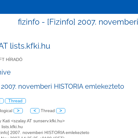
fizinfo - [Fizinfo] 2007. novemb
 AT lists.kfki.hu
FT HÍRADÓ
hive
o] 2007. novemberi HISTORIA emlekezteto
l
Thread
logical
>
<
Thread
>
y Kati <szalay AT sunserv.kfki.hu>
 lists.kfki.hu
izinfo] 2007. novemberi HISTORIA emlekezteto