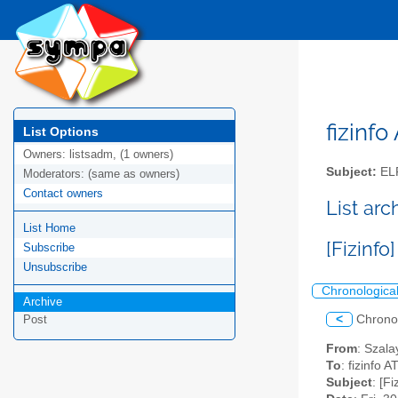
fizinfo
List Options
Owners:
listsadm, (1 owners)
Subject:
EL
Moderators:
(same as owners)
Contact owners
List arc
List Home
[Fizinf
Subscribe
Unsubscribe
Chronologica
Archive
<
Chrono
Post
From
: Szala
To
: fizinfo AT
Subject
: [F