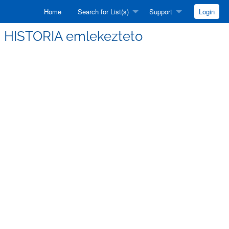
Home
Search for List(s)
Support
Login
eri HISTORIA emlekezteto