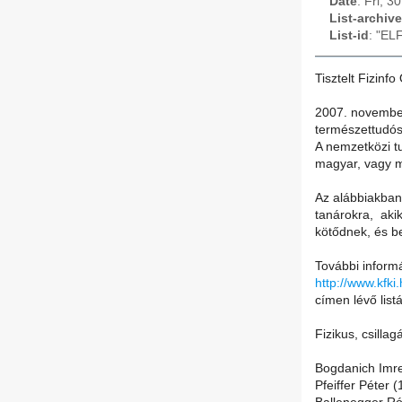
Date
: Fri, 
List-archive
List-id
: "EL
Tisztelt Fizinfo
2007. november
természettudós
A nemzetközi tu
magyar, vagy m
Az alábbiakban 
tanárokra, aki
kötődnek, és be
További informá
http://www.kfki
címen lévő list
Fizikus, csilla
Bogdanich Imre
Pfeiffer Péter 