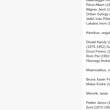
Ballenegger Ró
Pécsi Albert (1
Wigner Jenő (
Orbán György (
Valkó Iván Pét
Lakatos Imre (
Kémikus, vegyé
Divald Károly 
(1875-1952) Ga
Gruzl Ferenc (
Rom Pál (1902-
Háznagy András
Matematikus, st
Bruna Xavér Fe
Makai Endre (
Mérnök, tanár:
Pettkó János (
Emil (1872-195