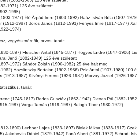
bert (1882-1969) 125 éve született
882-1971) 125 éve született
1902-1995)
1903-1977) Élő Árpád Imre (1903-1992) Haáz István Béla (1907-1979)
er (1912-1987) Boros János (1912-1991) Fényes Imre (1917-1977) Xánt
1922-1974)
sz, vegyészmérnök, orvos, tanár:
(1830-1897) Fleischer Antal (1845-1877) Hőgyes Endre (1847-1906) L
rai Jenő (1882-1949) 125 éve született
1897-1972) Sándor Zoltán (1900-1982) 25 éve halt meg
1962) Hazslinszky Bertalan (1902-1966) Pelc Antal (1907-1980) 100 év
 (1913-1987) Klivényi Ferenc (1926-1987) Morvay József (1926-1987)
atisztikus, tanár:
renc (1745-1817) Rados Gusztáv (1862-1942) Dienes Pál (1882-1952)
1915-1987) Varga Tamás (1919-1987) Balogh Tibor (1930-1972)
1812-1890) Lechner Lajos (1833-1897) Bielek Miksa (1833-1917) Czek
5) Jakobovits Dániel (1879-1942) Fonó Albert (1881-1972) Schrodt Is