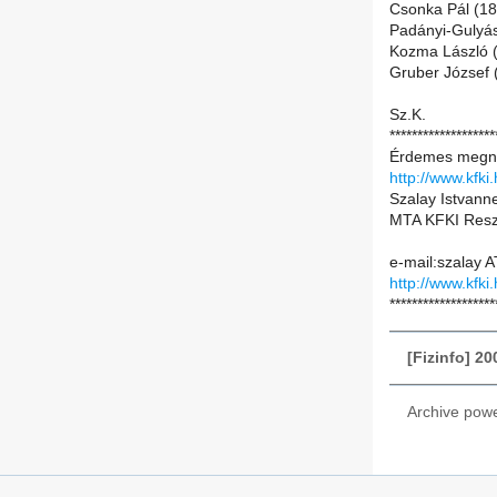
Csonka Pál (18
Padányi-Gulyás
Kozma László (
Gruber József 
Sz.K.
*******************
Érdemes megn
http://www.kfki.
Szalay Istvann
MTA KFKI Resze
e-mail:szalay A
http://www.kfki
*******************
[Fizinfo] 2
Archive pow