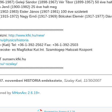
96-1987) Geleji Sándor (1898-1967) Vér Tibor (1899-1957) 50 éve ha
 Jenő (1900-1982) 25 éve halt meg
1902-1983) Eisler János (1907-1981) 100 éve született
(1915-1972) Nagy Ernő (1917-1969) Bölcskei Elemér (1917-1977) Dáv
***************************************************
ézni:
http://www.kfki.hu/new/
hu/physics/historia
e (Kati) Tel: +36-1-392-2562 Fax: +36-1-392-2503
cske- es Magfizikai Kut.Int. Szamitogep Halozati Kozpont
T sunserv.kfki.hu
.hu/~szalay/
***************************************************
007. novemberi HISTORIA emlekezteto
,
Szalay Kati, 11/30/2007
ered by
MHonArc 2.6.19+
.
Powered by Sympa 6.2.76