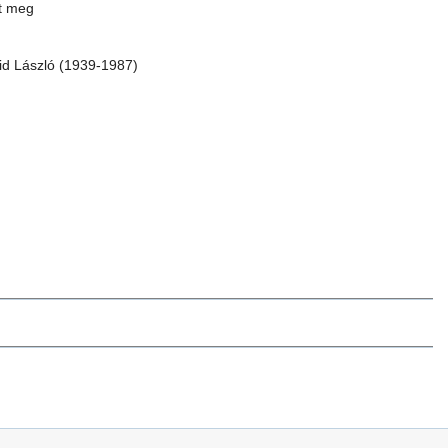
lt meg
id László (1939-1987)