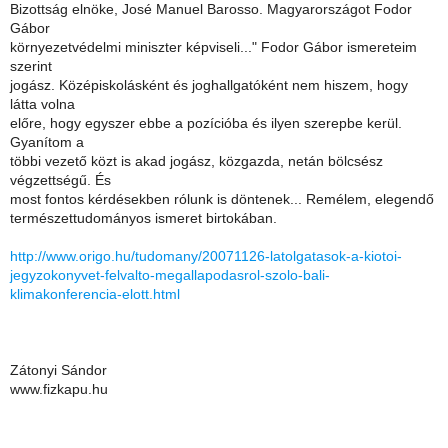
Bizottság elnöke, José Manuel Barosso. Magyarországot Fodor
Gábor
környezetvédelmi miniszter képviseli..." Fodor Gábor ismereteim
szerint
jogász. Középiskolásként és joghallgatóként nem hiszem, hogy
látta volna
előre, hogy egyszer ebbe a pozícióba és ilyen szerepbe kerül.
Gyanítom a
többi vezető közt is akad jogász, közgazda, netán bölcsész
végzettségű. És
most fontos kérdésekben rólunk is döntenek... Remélem, elegendő
természettudományos ismeret birtokában.
http://www.origo.hu/tudomany/20071126-latolgatasok-a-kiotoi-
jegyzokonyvet-felvalto-megallapodasrol-szolo-bali-
klimakonferencia-elott.html
Zátonyi Sándor
www.fizkapu.hu