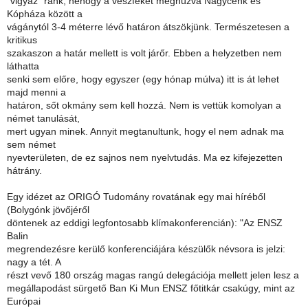
"vigyáz" ránk, nehogy a vészféket meghúzva Nagycenk és
Kópháza között a
vágánytól 3-4 méterre lévő határon átszökjünk. Természetesen a
kritikus
szakaszon a határ mellett is volt járőr. Ebben a helyzetben nem
láthatta
senki sem előre, hogy egyszer (egy hónap múlva) itt is át lehet
majd menni a
határon, sőt okmány sem kell hozzá. Nem is vettük komolyan a
német tanulását,
mert ugyan minek. Annyit megtanultunk, hogy el nem adnak ma
sem német
nyevterületen, de ez sajnos nem nyelvtudás. Ma ez kifejezetten
hátrány.
Egy idézet az ORIGÓ Tudomány rovatának egy mai híréből
(Bolygónk jövőjéről
döntenek az eddigi legfontosabb klímakonferencián): "Az ENSZ
Balin
megrendezésre kerülő konferenciájára készülők névsora is jelzi:
nagy a tét. A
részt vevő 180 ország magas rangú delegációja mellett jelen lesz a
megállapodást sürgető Ban Ki Mun ENSZ főtitkár csakúgy, mint az
Európai