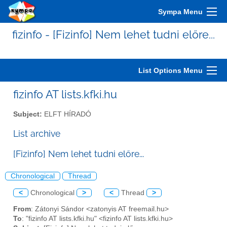
Sympa Menu
fizinfo - [Fizinfo] Nem lehet tudni előre...
List Options Menu
fizinfo AT lists.kfki.hu
Subject:
ELFT HÍRADÓ
List archive
[Fizinfo] Nem lehet tudni előre...
Chronological
Thread
<
Chronological
>
<
Thread
>
From
: Zátonyi Sándor <zatonyis AT freemail.hu>
To
: "fizinfo AT lists.kfki.hu" <fizinfo AT lists.kfki.hu>