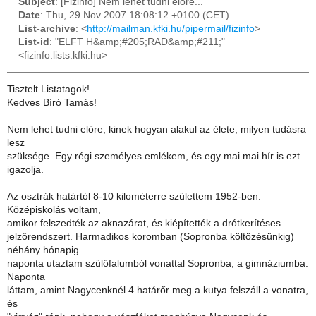
Subject
: [Fizinfo] Nem lehet tudni előre...
Date
: Thu, 29 Nov 2007 18:08:12 +0100 (CET)
List-archive
: <
http://mailman.kfki.hu/pipermail/fizinfo
>
List-id
: "ELFT H&amp;#205;RAD&amp;#211;"
<fizinfo.lists.kfki.hu>
Tisztelt Listatagok!
Kedves Bíró Tamás!
Nem lehet tudni előre, kinek hogyan alakul az élete, milyen tudásra
lesz
szüksége. Egy régi személyes emlékem, és egy mai mai hír is ezt
igazolja.
Az osztrák határtól 8-10 kilométerre születtem 1952-ben.
Középiskolás voltam,
amikor felszedték az aknazárat, és kiépítették a drótkerítéses
jelzőrendszert. Harmadikos koromban (Sopronba költözésünkig)
néhány hónapig
naponta utaztam szülőfalumból vonattal Sopronba, a gimnáziumba.
Naponta
láttam, amint Nagycenknél 4 határőr meg a kutya felszáll a vonatra,
és