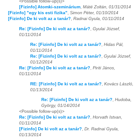
<Possible follow-up(s)>
[Fizinfo] Atomki-szeminárium
,
Máté Zoltán, 01/31/2014
2026
01
02
03
04
05
06
07
08
09
10
11
12
[Fizinfo] "egy kis esti fizika"
,
Simon Péter, 01/10/2014
[Fizinfo] De ki volt az a tanár?
,
Radnai Gyula, 01/11/2014
Re: [Fizinfo] De ki volt az a tanár?
,
Gyulai József,
01/11/2014
Re: [Fizinfo] De ki volt az a tanár?
,
Hidas Pál,
01/11/2014
Re: [Fizinfo] De ki volt az a tanár?
,
Gyulai József,
01/12/2014
Re: [Fizinfo] De ki volt az a tanár?
,
Piriti János,
01/11/2014
RE: [Fizinfo] De ki volt az a tanár?
,
Kovács László,
01/13/2014
Re: [Fizinfo] De ki volt az a tanár?
,
Hudoba,
György, 01/14/2014
<Possible follow-up(s)>
Re: [Fizinfo] De ki volt az a tanár?
,
Horvath Istvan,
01/11/2014
[Fizinfo] De ki volt az a tanár?
,
Dr. Radnai Gyula,
01/13/2014