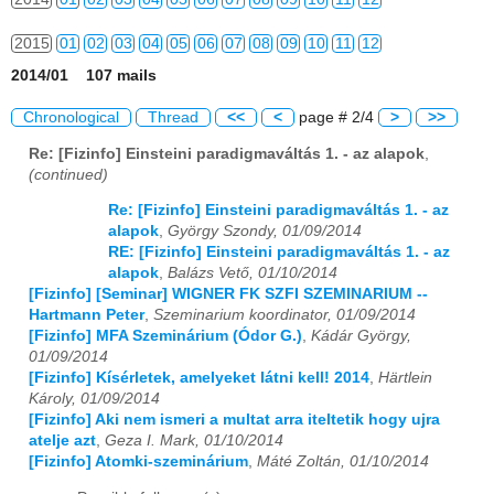
2015
01
02
03
04
05
06
07
08
09
10
11
12
2014/01 107 mails
2016
01
02
03
04
05
06
07
08
09
10
11
12
Chronological
Thread
<<
<
page # 2/4
>
>>
2017
01
02
03
04
05
06
07
08
09
10
11
12
Re: [Fizinfo] Einsteini paradigmaváltás 1. - az alapok
,
(continued)
2018
01
02
03
04
05
06
07
08
09
10
11
12
Re: [Fizinfo] Einsteini paradigmaváltás 1. - az
2019
01
02
03
04
05
06
07
08
09
10
11
12
alapok
,
György Szondy, 01/09/2014
RE: [Fizinfo] Einsteini paradigmaváltás 1. - az
2020
01
02
03
04
05
06
07
08
09
10
11
12
alapok
,
Balázs Vető, 01/10/2014
[Fizinfo] [Seminar] WIGNER FK SZFI SZEMINARIUM --
2021
01
02
03
04
05
06
07
08
09
10
11
12
Hartmann Peter
,
Szeminarium koordinator, 01/09/2014
[Fizinfo] MFA Szeminárium (Ódor G.)
,
Kádár György,
01/09/2014
2022
01
02
03
04
05
06
07
08
09
10
11
12
[Fizinfo] Kísérletek, amelyeket látni kell! 2014
,
Härtlein
Károly, 01/09/2014
2023
01
02
03
04
05
06
07
08
09
10
11
12
[Fizinfo] Aki nem ismeri a multat arra iteltetik hogy ujra
atelje azt
,
Geza I. Mark, 01/10/2014
2024
01
02
03
04
05
06
07
08
09
10
11
12
[Fizinfo] Atomki-szeminárium
,
Máté Zoltán, 01/10/2014
2025
01
02
03
04
05
06
07
08
09
10
11
12