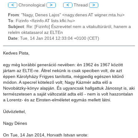
<
Chronological
>
<
Thread
>
From
: "Nagy, Denes Lajos" <nagy.denes AT wigner.mta.hu>
To
: Fizinfo <fizinfo AT lists.kfki.hu>
Subject
: Re: [Fizinfo] Észrevétel nem a vitakultúráról, hanem a
relelm oktatasarol az ELTEn
Date
: Tue, 14 Jan 2014 12:33:04 +0100 (CET)
Kedves Pista,
egy még korábbi generáció nevében: én 1962 és 1967 között
jártam az ELTE-re. Áltrel nekünk is csak speciben volt, de azt
éppen Károlyházy Frigyes tanította, mégpedig egészen kitűnő
módon. A specrel kötelező volt; Nagy Kázmér adta elő a
Novobátzky-könyv alapján. És ugyancsak hallgattuk Jánossyt is, aki
természetesen a saját változatát adta elő - nem is volt haszontalan
a Lorentz- és az Einsten-elméletet egymás mellett látni.
Üdvözlettel,
Nagy Dénes
On Tue, 14 Jan 2014, Horvath Istvan wrote: