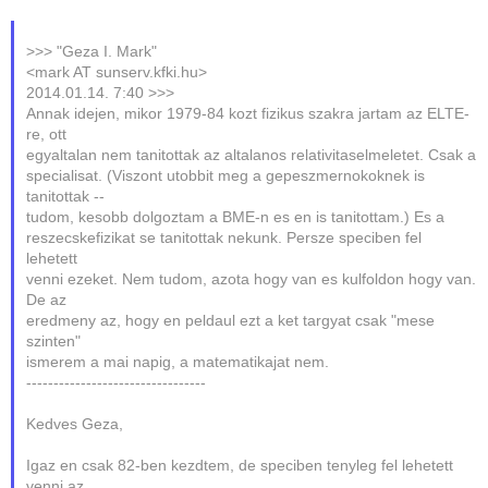
>>> "Geza I. Mark"
<mark AT sunserv.kfki.hu>
2014.01.14. 7:40 >>>
Annak idejen, mikor 1979-84 kozt fizikus szakra jartam az ELTE-
re, ott
egyaltalan nem tanitottak az altalanos relativitaselmeletet. Csak a
specialisat. (Viszont utobbit meg a gepeszmernokoknek is
tanitottak --
tudom, kesobb dolgoztam a BME-n es en is tanitottam.) Es a
reszecskefizikat se tanitottak nekunk. Persze speciben fel
lehetett
venni ezeket. Nem tudom, azota hogy van es kulfoldon hogy van.
De az
eredmeny az, hogy en peldaul ezt a ket targyat csak "mese
szinten"
ismerem a mai napig, a matematikajat nem.
---------------------------------
Kedves Geza,
Igaz en csak 82-ben kezdtem, de speciben tenyleg fel lehetett
venni az