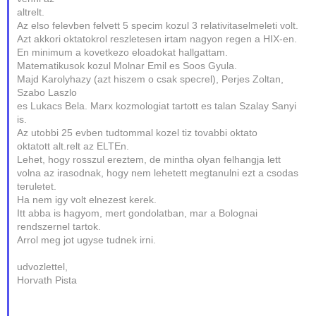
altrelt.
Az elso felevben felvett 5 specim kozul 3 relativitaselmeleti volt.
Azt akkori oktatokrol reszletesen irtam nagyon regen a HIX-en.
En minimum a kovetkezo eloadokat hallgattam.
Matematikusok kozul Molnar Emil es Soos Gyula.
Majd Karolyhazy (azt hiszem o csak specrel), Perjes Zoltan,
Szabo Laszlo
es Lukacs Bela. Marx kozmologiat tartott es talan Szalay Sanyi
is.
Az utobbi 25 evben tudtommal kozel tiz tovabbi oktato
oktatott alt.relt az ELTEn.
Lehet, hogy rosszul ereztem, de mintha olyan felhangja lett
volna az irasodnak, hogy nem lehetett megtanulni ezt a csodas
teruletet.
Ha nem igy volt elnezest kerek.
Itt abba is hagyom, mert gondolatban, mar a Bolognai
rendszernel tartok.
Arrol meg jot ugyse tudnek irni.
udvozlettel,
Horvath Pista