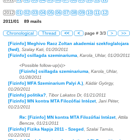
2012
01
02
03
04
05
06
07
08
09
10
11
12
2011/01 89 mails
2013
01
02
03
04
05
06
07
08
09
10
11
12
Chronological
Thread
<<
<
page # 3/3
>
>>
2014
01
02
03
04
05
06
07
08
09
10
11
12
[Fizinfo] Meghivo Racz Zoltan akademiai szekfoglalojara
(fwd)
,
Szalay Kati, 01/20/2011
2015
01
02
03
04
05
06
07
08
09
10
11
12
[Fizinfo] csillagda szeminariuma
,
Karola_Uhlar, 01/20/2011
2016
01
02
03
04
05
06
07
08
09
10
11
12
<Possible follow-up(s)>
[Fizinfo] csillagda szeminariuma
,
Karola_Uhlar,
2017
01
02
03
04
05
06
07
08
09
10
11
12
01/28/2011
[Fizinfo] MFA Szeminarium Palyi A.)
,
Kádár György,
2018
01
02
03
04
05
06
07
08
09
10
11
12
01/20/2011
[Fizinfo] politika?
,
Tibor Lakatos Dr, 01/21/2011
[Fizinfo] MN kontra MTA Filozófiai Intézet
,
Jani Péter,
2019
01
02
03
04
05
06
07
08
09
10
11
12
01/21/2011
2020
01
02
03
04
05
06
07
08
09
10
11
12
Re: [Fizinfo] MN kontra MTA Filozófiai Intézet
,
Attila
Bencze, 01/21/2011
2021
01
02
03
04
05
06
07
08
09
10
11
12
[Fizinfo] Fizika Napja 2011 - Szeged
,
Szalai Tamás,
01/22/2011
2022
01
02
03
04
05
06
07
08
09
10
11
12