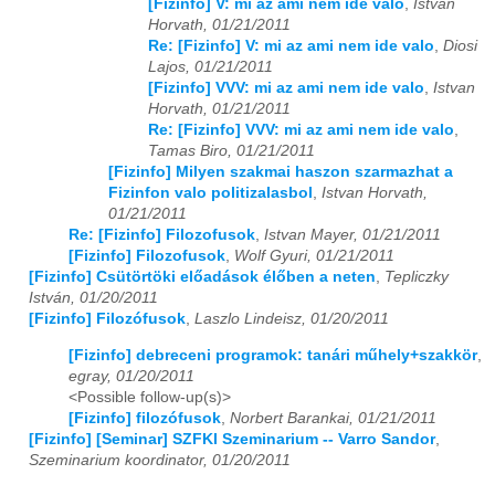
[Fizinfo] V: mi az ami nem ide valo
,
Istvan
Horvath, 01/21/2011
Re: [Fizinfo] V: mi az ami nem ide valo
,
Diosi
Lajos, 01/21/2011
[Fizinfo] VVV: mi az ami nem ide valo
,
Istvan
Horvath, 01/21/2011
Re: [Fizinfo] VVV: mi az ami nem ide valo
,
Tamas Biro, 01/21/2011
[Fizinfo] Milyen szakmai haszon szarmazhat a
Fizinfon valo politizalasbol
,
Istvan Horvath,
01/21/2011
Re: [Fizinfo] Filozofusok
,
Istvan Mayer, 01/21/2011
[Fizinfo] Filozofusok
,
Wolf Gyuri, 01/21/2011
[Fizinfo] Csütörtöki előadások élőben a neten
,
Tepliczky
István, 01/20/2011
[Fizinfo] Filozófusok
,
Laszlo Lindeisz, 01/20/2011
[Fizinfo] debreceni programok: tanári műhely+szakkör
,
egray, 01/20/2011
<Possible follow-up(s)>
[Fizinfo] filozófusok
,
Norbert Barankai, 01/21/2011
[Fizinfo] [Seminar] SZFKI Szeminarium -- Varro Sandor
,
Szeminarium koordinator, 01/20/2011