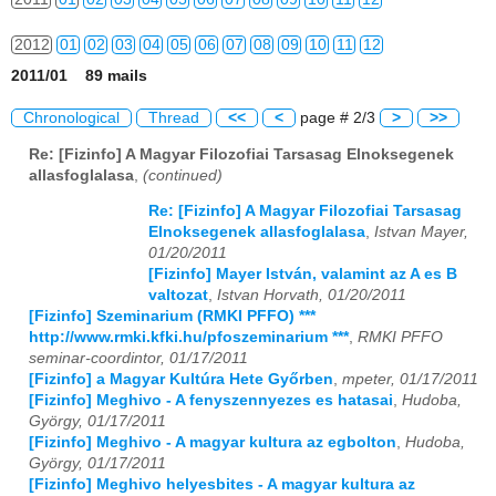
2012
01
02
03
04
05
06
07
08
09
10
11
12
2011/01 89 mails
2013
01
02
03
04
05
06
07
08
09
10
11
12
Chronological
Thread
<<
<
page # 2/3
>
>>
2014
01
02
03
04
05
06
07
08
09
10
11
12
Re: [Fizinfo] A Magyar Filozofiai Tarsasag Elnoksegenek
allasfoglalasa
,
(continued)
2015
01
02
03
04
05
06
07
08
09
10
11
12
Re: [Fizinfo] A Magyar Filozofiai Tarsasag
2016
01
02
03
04
05
06
07
08
09
10
11
12
Elnoksegenek allasfoglalasa
,
Istvan Mayer,
01/20/2011
2017
01
02
03
04
05
06
07
08
09
10
11
12
[Fizinfo] Mayer István, valamint az A es B
valtozat
,
Istvan Horvath, 01/20/2011
2018
01
02
03
04
05
06
07
08
09
10
11
12
[Fizinfo] Szeminarium (RMKI PFFO) ***
http://www.rmki.kfki.hu/pfoszeminarium ***
,
RMKI PFFO
seminar-coordintor, 01/17/2011
2019
01
02
03
04
05
06
07
08
09
10
11
12
[Fizinfo] a Magyar Kultúra Hete Győrben
,
mpeter, 01/17/2011
[Fizinfo] Meghivo - A fenyszennyezes es hatasai
,
Hudoba,
2020
01
02
03
04
05
06
07
08
09
10
11
12
György, 01/17/2011
[Fizinfo] Meghivo - A magyar kultura az egbolton
,
Hudoba,
2021
01
02
03
04
05
06
07
08
09
10
11
12
György, 01/17/2011
[Fizinfo] Meghivo helyesbites - A magyar kultura az
2022
01
02
03
04
05
06
07
08
09
10
11
12