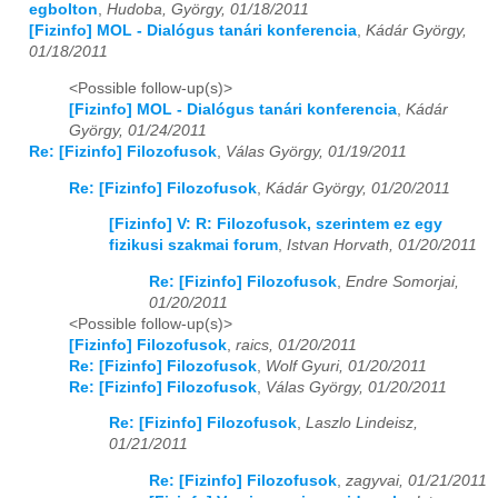
egbolton
,
Hudoba, György, 01/18/2011
[Fizinfo] MOL - Dialógus tanári konferencia
,
Kádár György,
2023
01
02
03
04
05
06
07
08
09
10
11
12
01/18/2011
2024
01
02
03
04
05
06
07
08
09
10
11
12
<Possible follow-up(s)>
[Fizinfo] MOL - Dialógus tanári konferencia
,
Kádár
György, 01/24/2011
2025
01
02
03
04
05
06
07
08
09
10
11
12
Re: [Fizinfo] Filozofusok
,
Válas György, 01/19/2011
2026
01
02
03
04
05
06
07
08
09
10
11
12
Re: [Fizinfo] Filozofusok
,
Kádár György, 01/20/2011
[Fizinfo] V: R: Filozofusok, szerintem ez egy
fizikusi szakmai forum
,
Istvan Horvath, 01/20/2011
Re: [Fizinfo] Filozofusok
,
Endre Somorjai,
01/20/2011
<Possible follow-up(s)>
[Fizinfo] Filozofusok
,
raics, 01/20/2011
Re: [Fizinfo] Filozofusok
,
Wolf Gyuri, 01/20/2011
Re: [Fizinfo] Filozofusok
,
Válas György, 01/20/2011
Re: [Fizinfo] Filozofusok
,
Laszlo Lindeisz,
01/21/2011
Re: [Fizinfo] Filozofusok
,
zagyvai, 01/21/2011