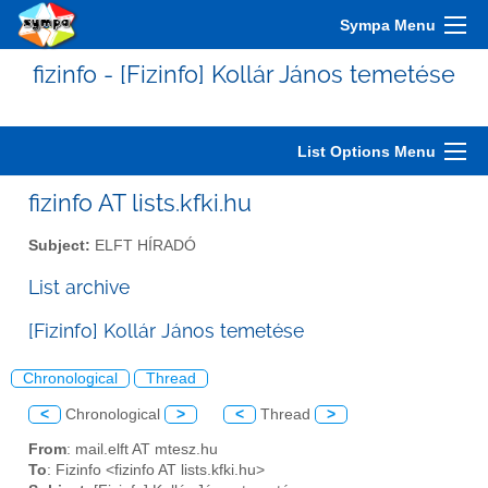
Sympa Menu
fizinfo - [Fizinfo] Kollár János temetése
List Options Menu
fizinfo AT lists.kfki.hu
Subject:
ELFT HÍRADÓ
List archive
[Fizinfo] Kollár János temetése
Chronological
Thread
<
Chronological
>
<
Thread
>
From
: mail.elft AT mtesz.hu
To
: Fizinfo <fizinfo AT lists.kfki.hu>