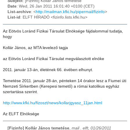
Subject
: [Fizinfo] Kollár János temetése
Date
: Wed, 26 Jan 2011 16:01:40 +0100 (CET)
List-archive
: <
http://mailman.kfki.hu/pipermail/fizinfo
>
List-id
: ELFT HÍRADÓ <fizinfo.lists.kfki.hu>
Az Eötvös Loránd Fizikai Társulat Elnöksége fájdalommal tudatja,
hogy
Kollár János, az MTA levelező tagja
az Eötvös Loránd Fizikai Társulat megválasztott elnöke
2011. január 13-án, életének 66. évében elhunyt.
Temetése 2011. január 28-án, pénteken 14 órakor lesz a Fiumei úti
Nemzeti Sírkertben (Kerepesi temető) a római katolikus egyház
szertartása szerint.
http://www.kfki.hu/fizoszt/news/kollarjgyasz_11jan.html
Az ELFT Elnöksége
[Fizinfo] Kollár János temetése
,
mail . elft, 01/26/2011