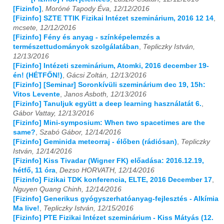
[Fizinfo]
,
Moróné Tapody Éva, 12/12/2016
[Fizinfo] SZTE TTIK Fizikai Intézet szeminárium, 2016 12 14
,
mcsete, 12/12/2016
[Fizinfo] Fény és anyag - színképelemzés a
természettudományok szolgálatában
,
Tepliczky István,
12/13/2016
[Fizinfo] Intézeti szeminárium, Atomki, 2016 december 19-
én! (HÉTFŐN!)
,
Gácsi Zoltán, 12/13/2016
[Fizinfo] [Seminar] Soronkívüli szeminárium dec 19, 15h:
Vitos Levente
,
Janos Asboth, 12/13/2016
[Fizinfo] Tanuljuk együtt a deep learning használatát 6.
,
Gábor Vattay, 12/13/2016
[Fizinfo] Mini-symposium: When two spacetimes are the
same?
,
Szabó Gábor, 12/14/2016
[Fizinfo] Geminida meteorraj - élőben (rádiósan)
,
Tepliczky
István, 12/14/2016
[Fizinfo] Kiss Tivadar (Wigner FK) előadása: 2016.12.19,
hétfő, 11 óra
,
Dezso HORVATH, 12/14/2016
[Fizinfo] Fizikai TDK konferencia, ELTE, 2016 December 17
,
Nguyen Quang Chinh, 12/14/2016
[Fizinfo] Generikus gyógyszerhatóanyag-fejlesztés - Alkímia
Ma live!
,
Tepliczky István, 12/15/2016
[Fizinfo] PTE Fizikai Intézet szeminárium - Kiss Mátyás (12.