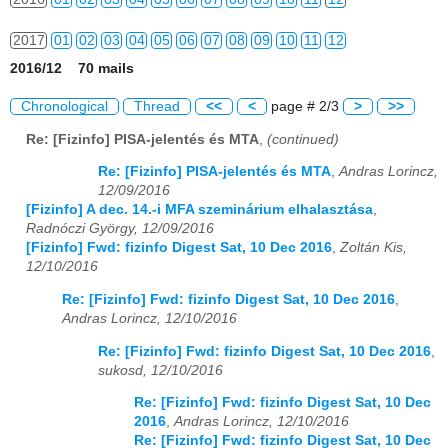
2017
01
02
03
04
05
06
07
08
09
10
11
12
2016/12 70 mails
2018
01
02
03
04
05
06
07
08
09
10
11
12
Chronological
Thread
<<
<
page # 2/3
>
>>
2019
01
02
03
04
05
06
07
08
09
10
11
12
Re: [Fizinfo] PISA-jelentés és MTA
,
(continued)
2020
01
02
03
04
05
06
07
08
09
10
11
12
Re: [Fizinfo] PISA-jelentés és MTA
,
Andras Lorincz,
12/09/2016
2021
01
02
03
04
05
06
07
08
09
10
11
12
[Fizinfo] A dec. 14.-i MFA szeminárium elhalasztása
,
Radnóczi György, 12/09/2016
2022
01
02
03
04
05
06
07
08
09
10
11
12
[Fizinfo] Fwd: fizinfo Digest Sat, 10 Dec 2016
,
Zoltán Kis,
12/10/2016
2023
01
02
03
04
05
06
07
08
09
10
11
12
Re: [Fizinfo] Fwd: fizinfo Digest Sat, 10 Dec 2016
,
Andras Lorincz, 12/10/2016
2024
01
02
03
04
05
06
07
08
09
10
11
12
Re: [Fizinfo] Fwd: fizinfo Digest Sat, 10 Dec 2016
,
2025
01
02
03
04
05
06
07
08
09
10
11
12
sukosd, 12/10/2016
Re: [Fizinfo] Fwd: fizinfo Digest Sat, 10 Dec
2026
01
02
03
04
05
06
07
08
09
10
11
12
2016
,
Andras Lorincz, 12/10/2016
Re: [Fizinfo] Fwd: fizinfo Digest Sat, 10 Dec