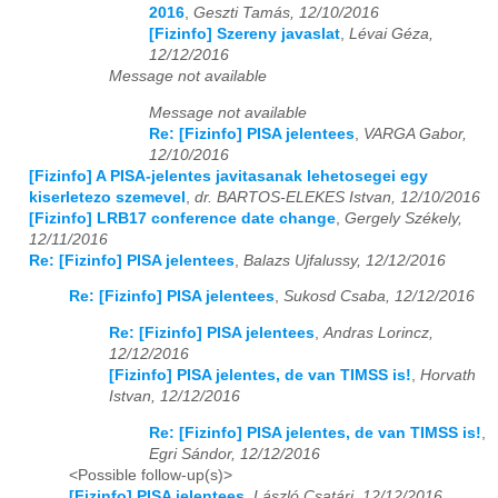
2016
,
Geszti Tamás, 12/10/2016
[Fizinfo] Szereny javaslat
,
Lévai Géza,
12/12/2016
Message not available
Message not available
Re: [Fizinfo] PISA jelentees
,
VARGA Gabor,
12/10/2016
[Fizinfo] A PISA-jelentes javitasanak lehetosegei egy
kiserletezo szemevel
,
dr. BARTOS-ELEKES Istvan, 12/10/2016
[Fizinfo] LRB17 conference date change
,
Gergely Székely,
12/11/2016
Re: [Fizinfo] PISA jelentees
,
Balazs Ujfalussy, 12/12/2016
Re: [Fizinfo] PISA jelentees
,
Sukosd Csaba, 12/12/2016
Re: [Fizinfo] PISA jelentees
,
Andras Lorincz,
12/12/2016
[Fizinfo] PISA jelentes, de van TIMSS is!
,
Horvath
Istvan, 12/12/2016
Re: [Fizinfo] PISA jelentes, de van TIMSS is!
,
Egri Sándor, 12/12/2016
<Possible follow-up(s)>
[Fizinfo] PISA jelentees
,
László Csatári, 12/12/2016