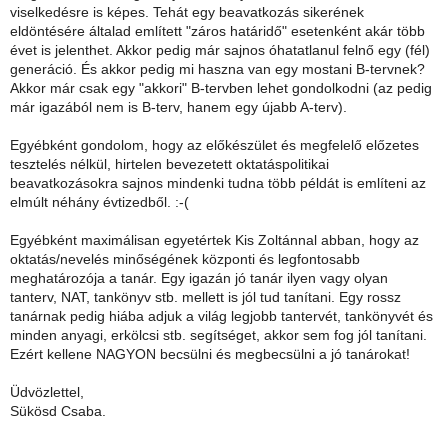
viselkedésre is képes. Tehát egy beavatkozás sikerének
eldöntésére általad említett "záros határidő" esetenként akár több
évet is jelenthet. Akkor pedig már sajnos óhatatlanul felnő egy (fél)
generáció. És akkor pedig mi haszna van egy mostani B-tervnek?
Akkor már csak egy "akkori" B-tervben lehet gondolkodni (az pedig
már igazából nem is B-terv, hanem egy újabb A-terv).
Egyébként gondolom, hogy az előkészület és megfelelő előzetes
tesztelés nélkül, hirtelen bevezetett oktatáspolitikai
beavatkozásokra sajnos mindenki tudna több példát is említeni az
elmúlt néhány évtizedből. :-(
Egyébként maximálisan egyetértek Kis Zoltánnal abban, hogy az
oktatás/nevelés minőségének központi és legfontosabb
meghatározója a tanár. Egy igazán jó tanár ilyen vagy olyan
tanterv, NAT, tankönyv stb. mellett is jól tud tanítani. Egy rossz
tanárnak pedig hiába adjuk a világ legjobb tantervét, tankönyvét és
minden anyagi, erkölcsi stb. segítséget, akkor sem fog jól tanítani.
Ezért kellene NAGYON becsülni és megbecsülni a jó tanárokat!
Üdvözlettel,
Sükösd Csaba.