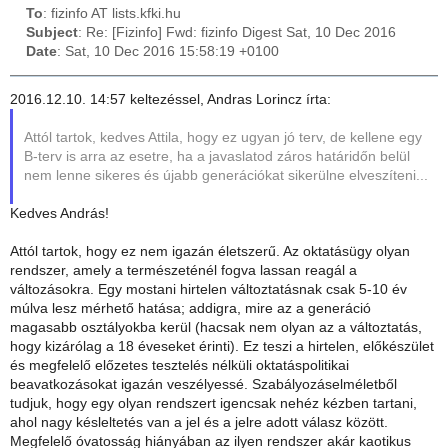
To
: fizinfo AT lists.kfki.hu
Subject
: Re: [Fizinfo] Fwd: fizinfo Digest Sat, 10 Dec 2016
Date
: Sat, 10 Dec 2016 15:58:19 +0100
2016.12.10. 14:57 keltezéssel, Andras Lorincz írta:
Attól tartok, kedves Attila, hogy ez ugyan jó terv, de kellene egy
B-terv is arra az esetre, ha a javaslatod záros határidőn belül
nem lenne sikeres és újabb generációkat sikerülne elveszíteni...
Kedves András!
Attól tartok, hogy ez nem igazán életszerű. Az oktatásügy olyan
rendszer, amely a természeténél fogva lassan reagál a
változásokra. Egy mostani hirtelen változtatásnak csak 5-10 év
múlva lesz mérhető hatása; addigra, mire az a generáció
magasabb osztályokba kerül (hacsak nem olyan az a változtatás,
hogy kizárólag a 18 éveseket érinti). Ez teszi a hirtelen, előkészület
és megfelelő előzetes tesztelés nélküli oktatáspolitikai
beavatkozásokat igazán veszélyessé. Szabályozáselméletből
tudjuk, hogy egy olyan rendszert igencsak nehéz kézben tartani,
ahol nagy késleltetés van a jel és a jelre adott válasz között.
Megfelelő óvatosság hiányában az ilyen rendszer akár kaotikus