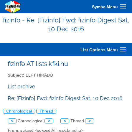
Sympa Menu
fizinfo - Re: [Fizinfo] Fwd: fizinfo Digest Sat,
10 Dec 2016
List Options Menu
fizinfo AT lists.kfki.hu
Subject:
ELFT HÍRADÓ
List archive
Re: [Fizinfo] Fwd: fizinfo Digest Sat, 10 Dec 2016
Chronological
Thread
<
Chronological
>
<
Thread
>
From
: sukosd <sukosd AT reak.bme.hu>