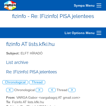
Sympa Menu
fizinfo - Re: [Fizinfo] PISA jelentees
List Options Menu
fizinfo AT lists.kfki.hu
Subject:
ELFT HÍRADÓ
List archive
Re: [Fizinfo] PISA jelentees
Chronological
Thread
<
Chronological
>
<
Thread
>
From
: VARGA Gabor <vargabagoj AT gmail.com>
To
: Fizinfo AT lists.kfki.hu