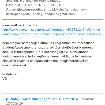
Subject
: Re: [Fizinfo] PISA jelentees
Date
: Sat, 10 Dec 2016 17:36:36 +0100
Authentication-results
: smtp1.kfki.hu (amavisd-new);
dkim=pass (2048-bit key) header.d=gmail.com
a nemzetközi kontextus:
http://www.economist.com/news/international/21711247-reforming-
education-slow-and-hard-eminently-possible-what-world-can-learn
nem magyar betegséget látunk. a Programme for International
Student Assessment rendszere javítási lehetőségeink mérésen
alapuló kiindulópontja. EZ a közösség MOST a fizikatanár-
továbbképzéssel tud a legtöbbet tenni. például a felmérésben
élenjárók elveinek és tapasztalatainak megismerésével és
továbbadásával.
tisztelettel
VG
[Fizinfo] Fwd: fizinfo Digest Sat, 10 Dec 2016
,
Zoltán Kis,
12/10/2016