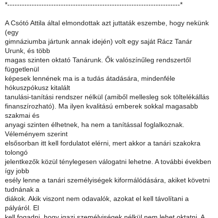
*-----------------------------------------------------------------------*
A Csótó Attila által elmondottak azt juttaták eszembe, hogy nekünk
(egy
gimnáziumba jártunk annak idején) volt egy saját Rácz Tanár
Urunk, és több
magas szinten oktató Tanárunk. Ők valószínűleg rendszertől
függetlenül
képesek lennének ma is a tudás átadására, mindenféle
hókuszpókusz kitalált
tanulási-tanítási rendszer nélkül (amiből mellesleg sok töltelékállás
finanszírozható). Ma ilyen kvalitású emberek sokkal magasabb
szakmai és
anyagi szinten élhetnek, ha nem a tanítással foglalkoznak.
Véleményem szerint
elsősorban itt kell fordulatot elérni, mert akkor a tanári szakokra
tolongó
jelentkezők közül ténylegesen válogatni lehetne. A további években
így jobb
esély lenne a tanári személyiségek kiformálódására, akiket követni
tudnának a
diákok. Akik viszont nem odavalók, azokat el kell távolítani a
pályáról. El
kell fogadni, hogy igazi személyiségek nélkül nem lehet oktatni. A