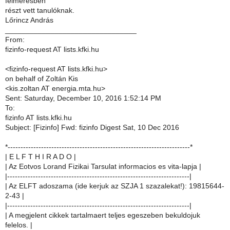
felmérésben
részt vett tanulóknak.
Lőrincz András
________________________________
From:
fizinfo-request AT lists.kfki.hu
<fizinfo-request AT lists.kfki.hu>
on behalf of Zoltán Kis
<kis.zoltan AT energia.mta.hu>
Sent: Saturday, December 10, 2016 1:52:14 PM
To:
fizinfo AT lists.kfki.hu
Subject: [Fizinfo] Fwd: fizinfo Digest Sat, 10 Dec 2016
*-----------------------------------------------------------------------*
| E L F T H I R A D O |
| Az Eotvos Lorand Fizikai Tarsulat informacios es vita-lapja |
|-----------------------------------------------------------------------|
| Az ELFT adoszama (ide kerjuk az SZJA 1 szazalekat!): 19815644-
2-43 |
|-----------------------------------------------------------------------|
| A megjelent cikkek tartalmaert teljes egeszeben bekuldojuk
felelos. |