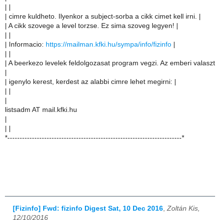
| |
| cimre kuldheto. Ilyenkor a subject-sorba a cikk cimet kell irni. |
| A cikk szovege a level torzse. Ez sima szoveg legyen! |
| |
| Informacio:
https://mailman.kfki.hu/sympa/info/fizinfo
|
| |
| A beerkezo levelek feldolgozasat program vegzi. Az emberi valaszt
|
| igenylo kerest, kerdest az alabbi cimre lehet megirni: |
| |
|
listsadm AT mail.kfki.hu
|
| |
*-----------------------------------------------------------------------*
[Fizinfo] Fwd: fizinfo Digest Sat, 10 Dec 2016
,
Zoltán Kis,
12/10/2016