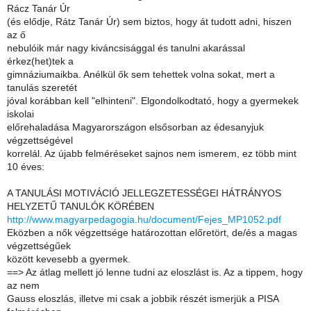
Rácz Tanár Úr
(és elődje, Rátz Tanár Úr) sem biztos, hogy át tudott adni, hiszen
az ő
nebulóik már nagy kiváncsisággal és tanulni akarással
érkez(het)tek a
gimnáziumaikba. Anélkül ők sem tehettek volna sokat, mert a
tanulás szeretét
jóval korábban kell "elhinteni". Elgondolkodtató, hogy a gyermekek
iskolai
előrehaladása Magyarországon elsősorban az édesanyjuk
végzettségével
korrelál. Az újabb felméréseket sajnos nem ismerem, ez több mint
10 éves:
A TANULÁSI MOTIVÁCIÓ JELLEGZETESSÉGEI HÁTRÁNYOS
HELYZETŰ TANULÓK KÖRÉBEN
http://www.magyarpedagogia.hu/document/Fejes_MP1052.pdf
Eközben a nők végzettsége határozottan előretört, de/és a magas
végzettségűek
között kevesebb a gyermek.
==> Az átlag mellett jó lenne tudni az eloszlást is. Az a tippem, hogy
az nem
Gauss eloszlás, illetve mi csak a jobbik részét ismerjük a PISA