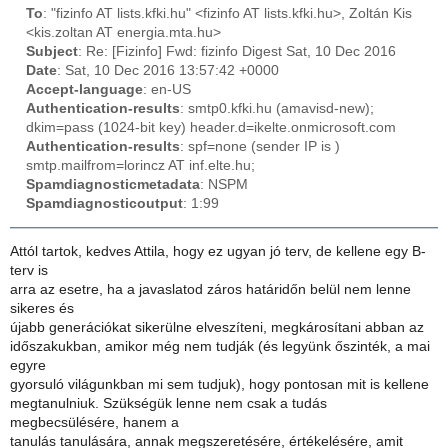
To
: "fizinfo AT lists.kfki.hu" <fizinfo AT lists.kfki.hu>, Zoltán Kis
<kis.zoltan AT energia.mta.hu>
Subject
: Re: [Fizinfo] Fwd: fizinfo Digest Sat, 10 Dec 2016
Date
: Sat, 10 Dec 2016 13:57:42 +0000
Accept-language
: en-US
Authentication-results
: smtp0.kfki.hu (amavisd-new);
dkim=pass (1024-bit key) header.d=ikelte.onmicrosoft.com
Authentication-results
: spf=none (sender IP is )
smtp.mailfrom=lorincz AT inf.elte.hu;
Spamdiagnosticmetadata
: NSPM
Spamdiagnosticoutput
: 1:99
Attól tartok, kedves Attila, hogy ez ugyan jó terv, de kellene egy B-
terv is
arra az esetre, ha a javaslatod záros határidőn belül nem lenne
sikeres és
újabb generációkat sikerülne elveszíteni, megkárosítani abban az
időszakukban, amikor még nem tudják (és legyünk őszinték, a mai
egyre
gyorsuló világunkban mi sem tudjuk), hogy pontosan mit is kellene
megtanulniuk. Szükségük lenne nem csak a tudás
megbecsülésére, hanem a
tanulás tanulására, annak megszeretésére, értékelésére, amit