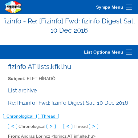
Sympa Menu
fizinfo - Re: [Fizinfo] Fwd: fizinfo Digest Sat,
10 Dec 2016
List Options Menu
fizinfo AT lists.kfki.hu
Subject:
ELFT HÍRADÓ
List archive
Re: [Fizinfo] Fwd: fizinfo Digest Sat, 10 Dec 2016
Chronological
Thread
<
Chronological
>
<
Thread
>
From
: Andras Lorincz <lorincz AT inf.elte.hu>