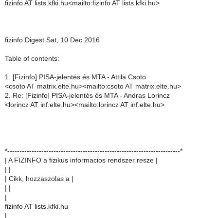
fizinfo AT lists.kfki.hu<mailto:fizinfo AT lists.kfki.hu>
fizinfo Digest Sat, 10 Dec 2016
Table of contents:
1. [Fizinfo] PISA-jelentés és MTA - Attila Csoto
<csoto AT matrix.elte.hu><mailto:csoto AT matrix.elte.hu>
2. Re: [Fizinfo] PISA-jelentés és MTA - Andras Lorincz
<lorincz AT inf.elte.hu><mailto:lorincz AT inf.elte.hu>
*-----------------------------------------------------------------------*
| A FIZINFO a fizikus informacios rendszer resze |
| |
| Cikk, hozzaszolas a |
| |
|
fizinfo AT lists.kfki.hu
|