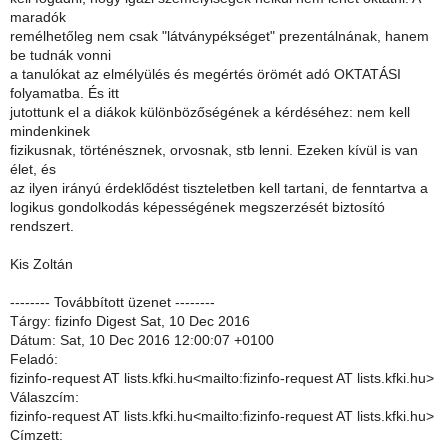
maradók
remélhetőleg nem csak "látványpékséget" prezentálnának, hanem
be tudnák vonni
a tanulókat az elmélyülés és megértés örömét adó OKTATÁSI
folyamatba. És itt
jutottunk el a diákok különbözőségének a kérdéséhez: nem kell
mindenkinek
fizikusnak, történésznek, orvosnak, stb lenni. Ezeken kívül is van
élet, és
az ilyen irányú érdeklődést tiszteletben kell tartani, de fenntartva a
logikus gondolkodás képességének megszerzését biztosító
rendszert.
Kis Zoltán
-------- Továbbított üzenet --------
Tárgy: fizinfo Digest Sat, 10 Dec 2016
Dátum: Sat, 10 Dec 2016 12:00:07 +0100
Feladó:
fizinfo-request AT lists.kfki.hu<mailto:fizinfo-request AT lists.kfki.hu>
Válaszcím:
fizinfo-request AT lists.kfki.hu<mailto:fizinfo-request AT lists.kfki.hu>
Címzett: