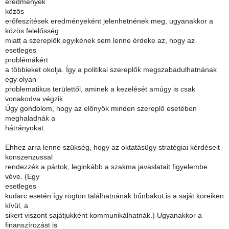
eredmények
közös
erőfeszítések eredményeként jelenhetnének meg, ugyanakkor a
közös felelősség
miatt a szereplők egyikének sem lenne érdeke az, hogy az
esetleges
problémákért
a többieket okolja. Így a politikai szereplők megszabadulhatnának
egy olyan
problematikus területtől, aminek a kezelését amúgy is csak
vonakodva végzik.
Úgy gondolom, hogy az előnyök minden szereplő esetében
meghaladnák a
hátrányokat.
Ehhez arra lenne szükség, hogy az oktatásügy stratégiai kérdéseit
konszenzussal
rendezzék a pártok, leginkább a szakma javaslatait figyelembe
véve. (Egy
esetleges
kudarc esetén így rögtön találhatnának bűnbakot is a saját köreiken
kívül, a
sikert viszont sajátjukként kommunikálhatnák.) Ugyanakkor a
finanszírozást is