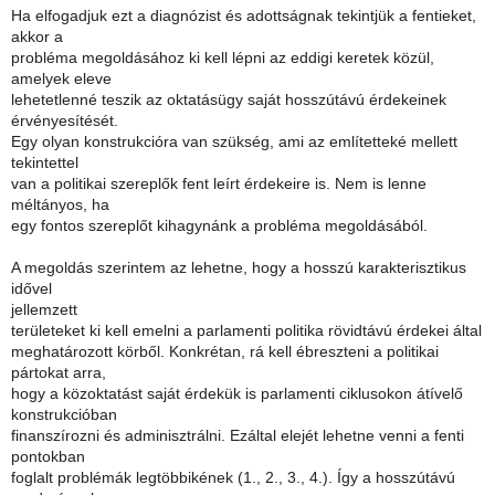
Ha elfogadjuk ezt a diagnózist és adottságnak tekintjük a fentieket,
akkor a
probléma megoldásához ki kell lépni az eddigi keretek közül,
amelyek eleve
lehetetlenné teszik az oktatásügy saját hosszútávú érdekeinek
érvényesítését.
Egy olyan konstrukcióra van szükség, ami az említetteké mellett
tekintettel
van a politikai szereplők fent leírt érdekeire is. Nem is lenne
méltányos, ha
egy fontos szereplőt kihagynánk a probléma megoldásából.
A megoldás szerintem az lehetne, hogy a hosszú karakterisztikus
idővel
jellemzett
területeket ki kell emelni a parlamenti politika rövidtávú érdekei által
meghatározott körből. Konkrétan, rá kell ébreszteni a politikai
pártokat arra,
hogy a közoktatást saját érdekük is parlamenti ciklusokon átívelő
konstrukcióban
finanszírozni és adminisztrálni. Ezáltal elejét lehetne venni a fenti
pontokban
foglalt problémák legtöbbikének (1., 2., 3., 4.). Így a hosszútávú