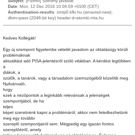
Subject
: [Fizinfo] Szereny javaslat
Date
: Mon, 12 Dec 2016 10:04:59 +0100 (CET)
Authentication-results
: smtp0.kfki.hu (amavisd-new);
dkim=pass (2048-bit key) header.d=atomki.mta.hu
Kedves Kollégák!
Egy új szempont figyelembe vételét javaslom az oktatásügy körüli
problémáknak
aktualitást adó PISA-jelentésről szóló vitákban. A kérdést legtöbben
a
diákok, a
szülők, a tanárok, vagy a társadalom szemszögéből közelítik meg.
Nyilvánvaló,
hogy
ezek a nézőpontok a leginkább relevánsak a jelenségek
szempontjából, de ha
teljes
képet szeretnénk kapni a problémáról, akkor nem feledkezhetünk
meg egy további
szereplő szempontjairól sem. Mégpedig egy igazán fontos
szereplőéiről, amely