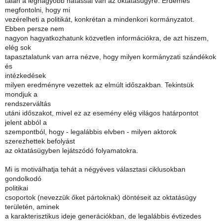
talán a legnagyobb hatással van az oktatásügyre. Érdemes
megfontolni, hogy mi
vezérelheti a politikát, konkrétan a mindenkori kormányzatot.
Ebben persze nem
nagyon hagyatkozhatunk közvetlen információkra, de azt hiszem,
elég sok
tapasztalatunk van arra nézve, hogy milyen kormányzati szándékok
és
intézkedések
milyen eredményre vezettek az elmúlt időszakban. Tekintsük
mondjuk a
rendszerváltás
utáni időszakot, mivel ez az esemény elég világos határpontot
jelent abból a
szempontból, hogy - legalábbis elvben - milyen aktorok
szerezhettek befolyást
az oktatásügyben lejátszódó folyamatokra.
Mi is motiválhatja tehát a négyéves választasi ciklusokban
gondolkodó
politikai
csoportok (nevezzük őket pártoknak) döntéseit az oktatásügy
területén, aminek
a karakterisztikus ideje generációkban, de legalábbis évtizedes