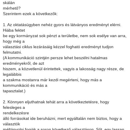
skálán
mérhető?
Szerintem ezek a következők:
1. Az oktatásügyben nehéz gyors és látványos eredményt elérni.
Hiába fektet
be egy kormányzat sok pénzt a területbe, nem sok esélye van arra,
hogy még a
választási ciklus lezárásáig kézzel fogható eredményt tudjon
felmutatni.
(A kommunikáció szintjén persze lehet beszélni hatalmas
eredményekről, de azt
hiszem, a közvetlenül érintettek, vagyis a lakosság nagy része, de
legalábbis
a szakma mostanra már kezdi megérteni, hogy más a
kommunikáció és más a
tapasztalat.)
2. Könnyen eljuthatnak tehát arra a következtetésre, hogy
felesleges a
rendelkezésre
álló forrásokat ide beruházni, mert egyáltalán nem biztos, hogy a
választók
méltányolni fogják a soron következő választáson. Sőt, egy lassan