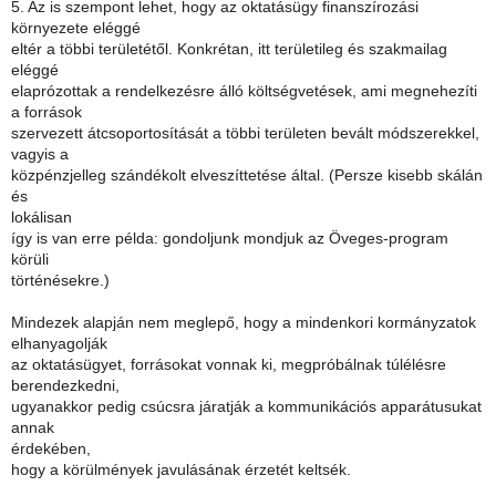
5. Az is szempont lehet, hogy az oktatásügy finanszírozási
környezete eléggé
eltér a többi területétől. Konkrétan, itt területileg és szakmailag
eléggé
elaprózottak a rendelkezésre álló költségvetések, ami megnehezíti
a források
szervezett átcsoportosítását a többi területen bevált módszerekkel,
vagyis a
közpénzjelleg szándékolt elveszíttetése által. (Persze kisebb skálán
és
lokálisan
így is van erre példa: gondoljunk mondjuk az Öveges-program
körüli
történésekre.)
Mindezek alapján nem meglepő, hogy a mindenkori kormányzatok
elhanyagolják
az oktatásügyet, forrásokat vonnak ki, megpróbálnak túlélésre
berendezkedni,
ugyanakkor pedig csúcsra járatják a kommunikációs apparátusukat
annak
érdekében,
hogy a körülmények javulásának érzetét keltsék.