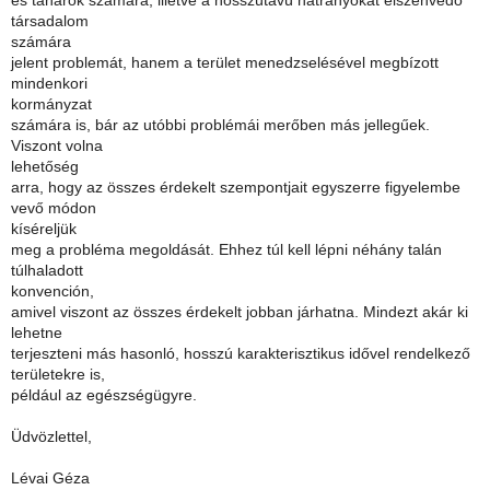
és tanárok számára, illetve a hosszútávú hátrányokat elszenvedő
társadalom
számára
jelent problemát, hanem a terület menedzselésével megbízott
mindenkori
kormányzat
számára is, bár az utóbbi problémái merőben más jellegűek.
Viszont volna
lehetőség
arra, hogy az összes érdekelt szempontjait egyszerre figyelembe
vevő módon
kíséreljük
meg a probléma megoldását. Ehhez túl kell lépni néhány talán
túlhaladott
konvención,
amivel viszont az összes érdekelt jobban járhatna. Mindezt akár ki
lehetne
terjeszteni más hasonló, hosszú karakterisztikus idővel rendelkező
területekre is,
például az egészségügyre.
Üdvözlettel,
Lévai Géza