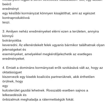
beérő
eredményt
egy későbbi kormányzat könnyen kisajátíthat, ami az egészet
kontraproduktívvá
teszi.
3. Amilyen nehéz eredményeket elérni ezen a területen, annyira
könnyű
botrányokba
keveredni. Az ellenérdekelt felek ugyanis bármikor találhatnak olyan
jelenségeket és
eseményeket, amelyekkel megkérdőjelezhetik az esetleges
eredményeket.
4. Emiatt a domináns kormányzati erők szokásává vált az, hogy az
oktatásügyet
kiszervezik egy kisebb koalíciós partnerüknek, akik érthetően
örülnek, hogy
egy
kulcsterület gazdái lehetnek. Rosszabb esetben sajnos a
lelkesedésük és
önbizalmuk meghaladja a rátermettségük fokát.