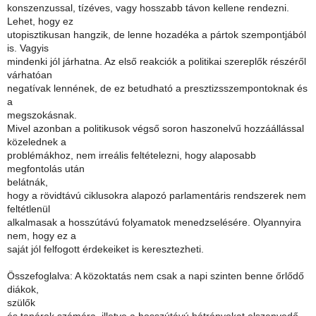
konszenzussal, tízéves, vagy hosszabb távon kellene rendezni.
Lehet, hogy ez
utopisztikusan hangzik, de lenne hozadéka a pártok szempontjából
is. Vagyis
mindenki jól járhatna. Az első reakciók a politikai szereplők részéről
várhatóan
negatívak lennének, de ez betudható a presztizsszempontoknak és
a
megszokásnak.
Mivel azonban a politikusok végső soron haszonelvű hozzáállással
közelednek a
problémákhoz, nem irreális feltételezni, hogy alaposabb
megfontolás után
belátnák,
hogy a rövidtávú ciklusokra alapozó parlamentáris rendszerek nem
feltétlenül
alkalmasak a hosszútávú folyamatok menedzselésére. Olyannyira
nem, hogy ez a
saját jól felfogott érdekeiket is keresztezheti.
Összefoglalva: A közoktatás nem csak a napi szinten benne őrlődő
diákok,
szülők