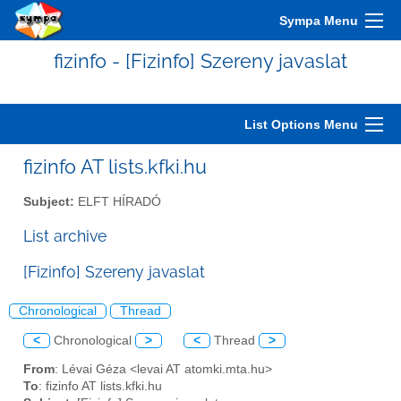
Sympa Menu
fizinfo - [Fizinfo] Szereny javaslat
List Options Menu
fizinfo AT lists.kfki.hu
Subject:
ELFT HÍRADÓ
List archive
[Fizinfo] Szereny javaslat
Chronological
Thread
<
Chronological
>
<
Thread
>
From
: Lévai Géza <levai AT atomki.mta.hu>
To
: fizinfo AT lists.kfki.hu