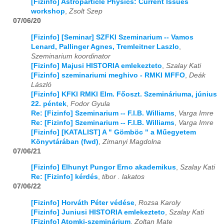
[Fizinfo] Astroparticle Physics: Current Issues
workshop
,
Zsolt Szep
07/06/20
[Fizinfo] [Seminar] SZFKI Szeminarium -- Vamos
Lenard, Pallinger Agnes, Tremleitner Laszlo
,
Szeminarium koordinator
[Fizinfo] Majusi HISTORIA emlekezteto
,
Szalay Kati
[Fizinfo] szeminariumi meghivo - RMKI MFFO
,
Deák
László
[Fizinfo] KFKI RMKI Elm. Főoszt. Szemináriuma, június
22. péntek
,
Fodor Gyula
Re: [Fizinfo] Szeminarium -- F.I.B. Williams
,
Varga Imre
Re: [Fizinfo] Szeminarium -- F.I.B. Williams
,
Varga Imre
[Fizinfo] [KATALIST] A " Gömböc " a Műegyetem
Könyvtárában (fwd)
,
Zimanyi Magdolna
07/06/21
[Fizinfo] Elhunyt Pungor Erno akademikus
,
Szalay Kati
Re: [Fizinfo] kérdés
,
tibor . lakatos
07/06/22
[Fizinfo] Horváth Péter védése
,
Rozsa Karoly
[Fizinfo] Juniusi HISTORIA emlekezteto
,
Szalay Kati
[Fizinfo] Atomki-szeminárium
,
Zoltan Mate