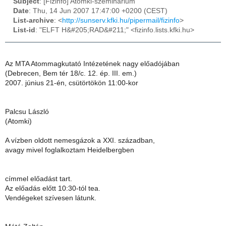
Subject
: [Fizinfo] Atomki-szeminárium
Date
: Thu, 14 Jun 2007 17:47:00 +0200 (CEST)
List-archive
: <
http://sunserv.kfki.hu/pipermail/fizinfo
>
List-id
: "ELFT H&#205;RAD&#211;" <fizinfo.lists.kfki.hu>
Az MTA Atommagkutató Intézetének nagy előadójában
(Debrecen, Bem tér 18/c. 12. ép. III. em.)
2007. június 21-én, csütörtökön 11:00-kor
Palcsu László
(Atomki)
A vízben oldott nemesgázok a XXI. században,
avagy mivel foglalkoztam Heidelbergben
címmel előadást tart.
Az előadás előtt 10:30-tól tea.
Vendégeket szívesen látunk.