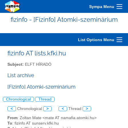
Sympa Menu
fizinfo - [Fizinfo] Atomki-szeminárium
List Options Menu
fizinfo AT lists.kfki.hu
Subject:
ELFT HÍRADÓ
List archive
[Fizinfo] Atomki-szeminárium
Chronological
Thread
<
Chronological
>
<
Thread
>
From
: Zoltan Mate <mate AT namafia.atomki.hu>
To
: fizinfo AT sunserv.kfki.hu