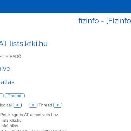
fizinfo - [Fizinfo
 AT lists.kfki.hu
FT HÍRADÓ
hive
 állás
l
Thread
logical
>
<
Thread
>
 Peter <gurin AT almos.vein.hu>
 lists.kfki.hu
zinfo] állás