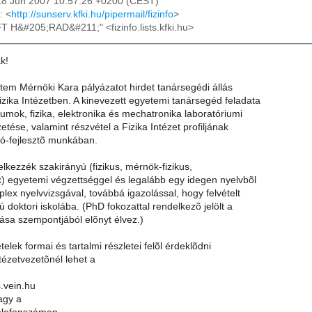
18 Jun 2007 10:57:26 +0200 (CEST)
: <
http://sunserv.kfki.hu/pipermail/fizinfo
>
FT H&#205;RAD&#211;" <fizinfo.lists.kfki.hu>
k!
em Mérnöki Kara pályázatot hirdet tanársegédi állás
izika Intézetben. A kinevezett egyetemi tanársegéd feladata
iumok, fizika, elektronika és mechatronika laboratóriumi
etése, valamint részvétel a Fizika Intézet profiljának
tó-fejlesztõ munkában.
lkezzék szakirányú (fizikus, mérnök-fizikus,
) egyetemi végzettséggel és legalább egy idegen nyelvbõl
ex nyelvvizsgával, továbbá igazolással, hogy felvételt
ú doktori iskolába. (PhD fokozattal rendelkezõ jelölt a
lása szempontjából elõnyt élvez.)
ételek formai és tartalmi részletei felõl érdeklõdni
ntézetvezetõnél lehet a
.vein.hu
agy a