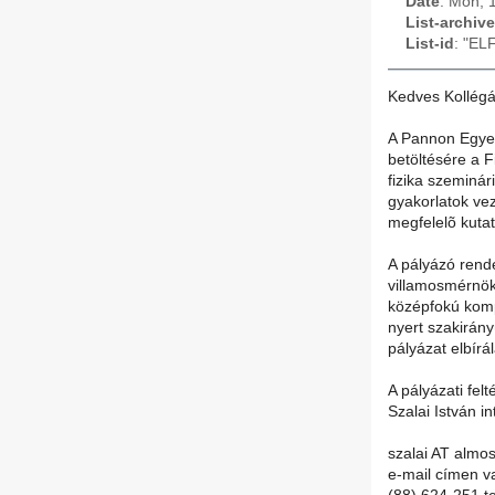
Date
: Mon, 
List-archive
List-id
: "EL
Kedves Kollégá
A Pannon Egyet
betöltésére a F
fizika szeminár
gyakorlatok vez
megfelelõ kuta
A pályázó rende
villamosmérnök
középfokú kompl
nyert szakirány
pályázat elbírá
A pályázati felt
Szalai István i
szalai AT almos
e-mail címen v