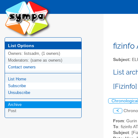
fizinfo
List Options
Owners:
listsadm, (1 owners)
Subject:
EL
Moderators:
(same as owners)
Contact owners
List arc
List Home
[Fizinfo]
Subscribe
Unsubscribe
Chronologica
Archive
<
Chrono
Post
From
: Gurin
To
: fizinfo AT
Subject
: [Fi