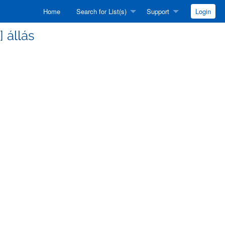
Home
Search for List(s)
Support
Login
] állás