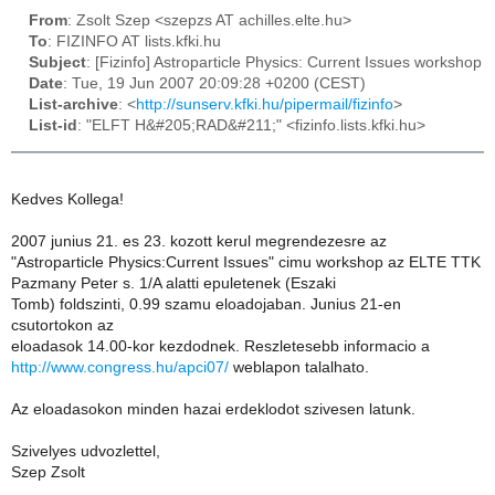
From
: Zsolt Szep <szepzs AT achilles.elte.hu>
To
: FIZINFO AT lists.kfki.hu
Subject
: [Fizinfo] Astroparticle Physics: Current Issues workshop
Date
: Tue, 19 Jun 2007 20:09:28 +0200 (CEST)
List-archive
: <
http://sunserv.kfki.hu/pipermail/fizinfo
>
List-id
: "ELFT H&#205;RAD&#211;" <fizinfo.lists.kfki.hu>
Kedves Kollega!
2007 junius 21. es 23. kozott kerul megrendezesre az
"Astroparticle Physics:Current Issues" cimu workshop az ELTE TTK
Pazmany Peter s. 1/A alatti epuletenek (Eszaki
Tomb) foldszinti, 0.99 szamu eloadojaban. Junius 21-en
csutortokon az
eloadasok 14.00-kor kezdodnek. Reszletesebb informacio a
http://www.congress.hu/apci07/
weblapon talalhato.
Az eloadasokon minden hazai erdeklodot szivesen latunk.
Szivelyes udvozlettel,
Szep Zsolt