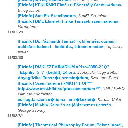
[Fizinfo] KFKI RMKI Elméleti Főosztály Szemináriuma
,
Balog Janos
2023
01
02
03
04
05
06
07
08
09
10
11
12
[Fizinfo] Stat Fiz Szeminarium
,
StatFizSzeminar
[Fizinfo] BME Elmeleti Fizika Tanszek szeminariuma
,
2024
01
02
03
04
05
06
07
08
09
10
11
12
Varga Imre
11/03/29
2025
01
02
03
04
05
06
07
08
09
10
11
12
[Fizinfo] Dr. Pázmándi Tamás: Földrengés, cunami,
2026
01
02
03
04
05
06
07
08
09
10
11
12
nukleáris baleset - kedd du., élőben a neten
,
Tepliczky
István
11/03/30
[Fizinfo] RMKI SZEMINARIUM =?iso-8859-2?Q?
=E1prilis_5_?=(kedd!!) 14 óra
,
Szokefalvi Nagy Zoltan
Anyagfizikai Tansz�k szemin�rium
,
Szommer Peter
[Fizinfo] Szeminarium (RMKI PFFO) ***
http://www.rmki.kfki.hu/pfoszeminarium ***
,
RMKI PFFO
seminar-coordintor
csillagda szemin�riuma - eml�keztet�
,
Karola_Uhlar
[Fizinfo] Michio Kaku és az (ál)ismeretterjesztés
,
György Szondy
11/03/31
[Fizinfo] Theoretical Philosophy Forum, Balazs Inotai
,