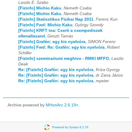
Laszlo E. Szabo
[Fizinfo] Michio Kaku
,
Nemeth Csaba
[Fizinfo] Michio Kaku
,
Nemeth Csaba
[Fizinfo] Statisztikus Fizikai Nap 2011
,
Ferenc Kun
[Fizinfo] Fwd: Michio Kaku
,
György Szondy
[Fizinfo] KRFT tea: Cserti a csempediszek
ellenallasarol
,
Geszti Tamás
[Fizinfo] Grafén: egy kis nyelvóra
,
SIMON Ferenc
[Fizinfo] Fwd: Re: Grafén: egy kis nyelvóra
,
Robert
Schiller
[Fizinfo] szeminariumi meghivo - RMKI MFFO
,
Laszlo
Deak
Re: [Fizinfo] Grafén: egy kis nyelvóra
,
Kriza Gyorgy
Re: [Fizinfo] Grafén: egy kis nyelvóra
,
dr Zana János
Re: [Fizinfo] Grafén: egy kis nyelvóra
,
mpeter
Archive powered by
MHonArc 2.6.19+
.
Powered by Sympa 6.2.76