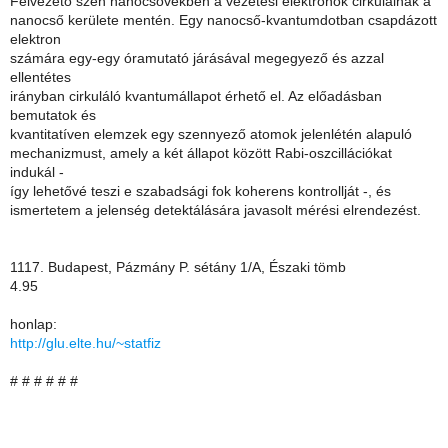
Félvezető szén nanocsövekben a vezetési elektronok cirkulálnak a
nanocső kerülete mentén. Egy nanocső-kvantumdotban csapdázott
elektron
számára egy-egy óramutató járásával megegyező és azzal
ellentétes
irányban cirkuláló kvantumállapot érhető el. Az előadásban
bemutatok és
kvantitatíven elemzek egy szennyező atomok jelenlétén alapuló
mechanizmust, amely a két állapot között Rabi-oszcillációkat
indukál -
így lehetővé teszi e szabadsági fok koherens kontrollját -, és
ismertetem a jelenség detektálására javasolt mérési elrendezést.
1117. Budapest, Pázmány P. sétány 1/A, Északi tömb
4.95
honlap:
http://glu.elte.hu/~statfiz
# # # # # #