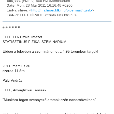
Subject
: [Fizinfo] Stat Fiz Szeminarium
Date
: Mon, 28 Mar 2011 16:16:48 +0200
List-archive
: <
http://mailman.kfki.hu/pipermail/fizinfo
>
List-id
: ELFT HÍRADÓ <fizinfo.lists.kfki.hu>
# # # # # #
ELTE TTK Fizikai Intézet
STATISZTIKUS FIZIKAI SZEMINÁRIUM
Ebben a félévben a szemináriumot a 4.95 teremben tartjuk!
2011. március 30.
szerda 11 óra
Pályi András
ELTE, Anyagfizikai Tanszék
"Munkára fogott szennyező atomok szén nanocsövekben"