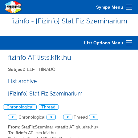
Sympa Menu
fizinfo - [Fizinfo] Stat Fiz Szeminarium
List Options Menu
fizinfo AT lists.kfki.hu
Subject:
ELFT HÍRADÓ
List archive
[Fizinfo] Stat Fiz Szeminarium
Chronological
Thread
<
Chronological
>
<
Thread
>
From
: StatFizSzeminar <statfiz AT glu.elte.hu>
To
: fizinfo AT lists.kfki.hu