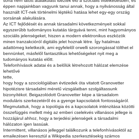
soha nem látott átalakulást idéztek elő a szociális viselkedésben, és
éppen napjainkban vagyunk tanui annak, hogy a nyilvánosság által
használt ICT-nek történelmi léptékű hatása lehet egy-egy ország
sorsának alakulására.
Az ICT fejlődését és annak társadalmi következményeit sokkal
egyszerűbb tudományos kutatás tárgyává tenni, mint hagyományos
szociális jelenségeket, hiszen a modern elektronikus eszközök
minen tranzakcióról digitális jelet hoznak létre. Így hatalmas
adattömeg keletkezik, ami egyfelelől orwelli szorongással tölthet el
bennünket, másfelől fantasztikus lehetőségeket nyit meg a
tudományos kutatás előtt.
Telefonhívások adatai és a belőlük létrehozott hálózat elemzése
lehetővé
tette,
hogy hogy a szociológiában évtizedek óta vitatott Granovetter
hipotézisre társadalmi méretű vizsgálatban szolgáltassunk
bizonyítékot. Beigazolódott Granovetter képe a társadalom
moduláris szerkezetéről és a gyenge kapcsolatok fontosságáról.
Megmutattuk, hogy a topológia és a kapcsolatok inténzitása közötti
összefüggés mellett még az emberi cselekvés villanásos jellege is
hozzájárul ahhoz, hogy a terjedési jelenségek a társadalmi
hálózaton igen lassúak.
Intermittent, villanásos jelleggel találkozunk a telefonhívásoktól az
emailezésen keresztül a Wikipedia szerkesztésekig számos