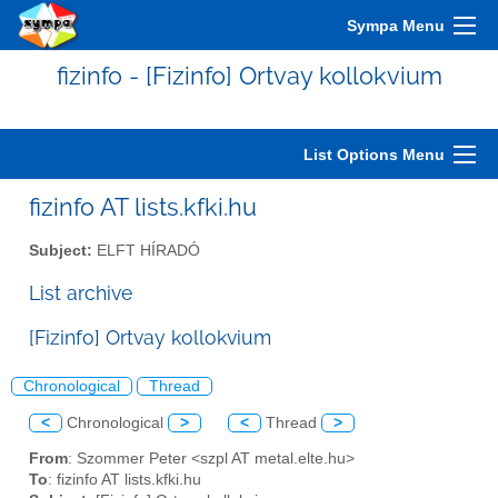
Sympa Menu
fizinfo - [Fizinfo] Ortvay kollokvium
List Options Menu
fizinfo AT lists.kfki.hu
Subject:
ELFT HÍRADÓ
List archive
[Fizinfo] Ortvay kollokvium
Chronological
Thread
<
Chronological
>
<
Thread
>
From
: Szommer Peter <szpl AT metal.elte.hu>
To
: fizinfo AT lists.kfki.hu