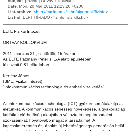
Subject
: [Fizinfo] Ortvay kollokvium
Date
: Mon, 28 Mar 2011 12:29:28 +0200
List-archive
: <
http://mailman.kfki.hu/pipermail/fizinfo
>
List-id
: ELFT HÍRADÓ <fizinfo.lists.kfki.hu>
ELTE Fizikai Intézet
ORTVAY KOLLOKVIUM
2011. március 31., csütörtök, 15 órakor
Az ELTE Pázmány Péter s. 1/A alatti épületében
földszinti 0.81 előadóban
Kertész János
(BME, Fizikai Intézet)
"Infokommunikációs technológia és emberi viselkedés"
Az infokommunikációs technológia (ICT) gyökeresen átalakítja az
életünket. A kommunikácós sebesség növekedése, a gyakorlatilag
korlátlan elérhetőség alapjaiban változtatta meg társadalmi
szokásainkat, hovatovább magát a társadalmat. A
kapcsolatteremtés és -ápolás új lehetőségei egy generáción belül