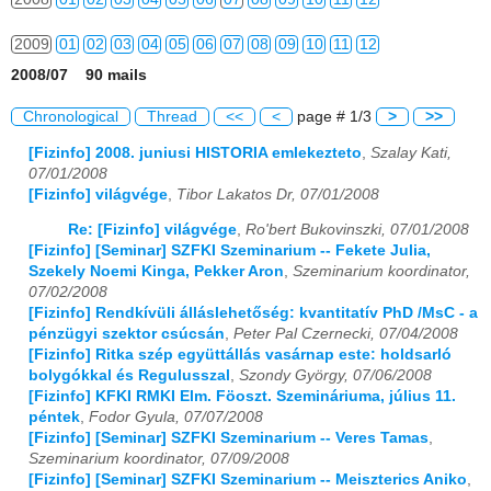
2009
01
02
03
04
05
06
07
08
09
10
11
12
2008/07 90 mails
2010
01
02
03
04
05
06
07
08
09
10
11
12
Chronological
Thread
<<
<
page # 1/3
>
>>
2011
01
02
03
04
05
06
07
08
09
10
11
12
[Fizinfo] 2008. juniusi HISTORIA emlekezteto
,
Szalay Kati,
07/01/2008
2012
01
02
03
04
05
06
07
08
09
10
11
12
[Fizinfo] világvége
,
Tibor Lakatos Dr, 07/01/2008
2013
01
02
03
04
05
06
07
08
09
10
11
12
Re: [Fizinfo] világvége
,
Ro'bert Bukovinszki, 07/01/2008
[Fizinfo] [Seminar] SZFKI Szeminarium -- Fekete Julia,
2014
01
02
03
04
05
06
07
08
09
10
11
12
Szekely Noemi Kinga, Pekker Aron
,
Szeminarium koordinator,
07/02/2008
2015
01
02
03
04
05
06
07
08
09
10
11
12
[Fizinfo] Rendkívüli álláslehetőség: kvantitatív PhD /MsC - a
pénzügyi szektor csúcsán
,
Peter Pal Czernecki, 07/04/2008
[Fizinfo] Ritka szép együttállás vasárnap este: holdsarló
2016
01
02
03
04
05
06
07
08
09
10
11
12
bolygókkal és Regulusszal
,
Szondy György, 07/06/2008
[Fizinfo] KFKI RMKI Elm. Föoszt. Szemináriuma, július 11.
2017
01
02
03
04
05
06
07
08
09
10
11
12
péntek
,
Fodor Gyula, 07/07/2008
[Fizinfo] [Seminar] SZFKI Szeminarium -- Veres Tamas
,
2018
01
02
03
04
05
06
07
08
09
10
11
12
Szeminarium koordinator, 07/09/2008
[Fizinfo] [Seminar] SZFKI Szeminarium -- Meiszterics Aniko
,
2019
01
02
03
04
05
06
07
08
09
10
11
12