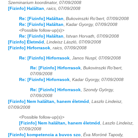
Szeminarium koordinator, 07/09/2008
[Fizinfo] Haláltan
,
raics, 07/09/2008
2020
01
02
03
04
05
06
07
08
09
10
11
12
Re: [Fizinfo] Haláltan
,
Bukovinszki Ro'bert, 07/09/2008
2021
01
02
03
04
05
06
07
08
09
10
11
12
Re: [Fizinfo] Haláltan
,
Kadar Gyorgy, 07/09/2008
<Possible follow-up(s)>
Re: [Fizinfo] Haláltan
,
Istvan Horvath, 07/09/2008
2022
01
02
03
04
05
06
07
08
09
10
11
12
[Fizinfo] Életmód
,
Lindeisz László, 07/09/2008
[Fizinfo] Hirforrasok
,
raics, 07/09/2008
2023
01
02
03
04
05
06
07
08
09
10
11
12
Re: [Fizinfo] Hirforrasok
,
Janos Nuspl, 07/09/2008
2024
01
02
03
04
05
06
07
08
09
10
11
12
Re: [Fizinfo] Hirforrasok
,
Bukovinszki Ro'bert,
07/09/2008
2025
01
02
03
04
05
06
07
08
09
10
11
12
Re: [Fizinfo] Hirforrasok
,
Kadar Gyorgy, 07/09/2008
2026
01
02
03
04
05
06
07
08
09
10
11
12
Re: [Fizinfo] Hirforrasok
,
Szondy György,
07/09/2008
[Fizinfo] Nem haláltan, hanem életmód
,
Laszlo Lindeisz,
07/09/2008
<Possible follow-up(s)>
[Fizinfo] Nem haláltan, hanem életmód
,
Laszlo Lindeisz,
07/09/2008
[Fizinfo] kompetencia a buvos szo
,
Éva Moróné Tapody,