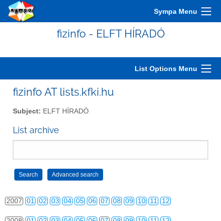
Sympa Menu
fizinfo - ELFT HÍRADÓ
2000
01
02
03
04
05
06
07
08
09
10
11
12
List Options Menu
2001
01
02
03
04
05
06
07
08
09
10
11
12
fizinfo AT lists.kfki.hu
2002
01
02
03
04
05
06
07
08
09
10
11
12
Subject:
ELFT HÍRADÓ
2003
01
02
03
04
05
06
07
08
09
10
11
12
List archive
2004
01
02
03
04
05
06
07
08
09
10
11
12
2005
01
02
03
04
05
06
07
08
09
10
11
12
2006
01
02
03
04
05
06
07
08
09
10
11
12
2007
01
02
03
04
05
06
07
08
09
10
11
12
2008
01
02
03
04
05
06
07
08
09
10
11
12