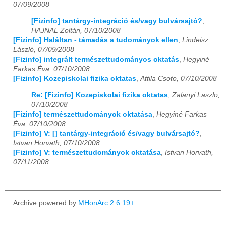
07/09/2008
[Fizinfo] tantárgy-integráció és/vagy bulvársajtó?
,
HAJNAL Zoltán, 07/10/2008
[Fizinfo] Haláltan - támadás a tudományok ellen
,
Lindeisz
László, 07/09/2008
[Fizinfo] integrált természettudományos oktatás
,
Hegyiné
Farkas Éva, 07/10/2008
[Fizinfo] Kozepiskolai fizika oktatas
,
Attila Csoto, 07/10/2008
Re: [Fizinfo] Kozepiskolai fizika oktatas
,
Zalanyi Laszlo,
07/10/2008
[Fizinfo] természettudományok oktatása
,
Hegyiné Farkas
Éva, 07/10/2008
[Fizinfo] V: [] tantárgy-integráció és/vagy bulvársajtó?
,
Istvan Horvath, 07/10/2008
[Fizinfo] V: természettudományok oktatása
,
Istvan Horvath,
07/11/2008
Archive powered by
MHonArc 2.6.19+
.