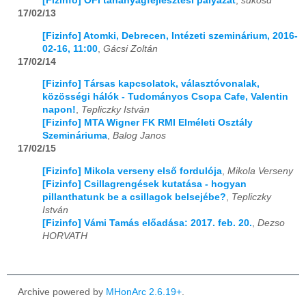
[Fizinfo] OFI tananyagfejlesztési pályázat
,
sukosd
17/02/13
[Fizinfo] Atomki, Debrecen, Intézeti szeminárium, 2016-
02-16, 11:00
,
Gácsi Zoltán
17/02/14
[Fizinfo] Társas kapcsolatok, választóvonalak,
közösségi hálók - Tudományos Csopa Cafe, Valentin
napon!
,
Tepliczky István
[Fizinfo] MTA Wigner FK RMI Elméleti Osztály
Szemináriuma
,
Balog Janos
17/02/15
[Fizinfo] Mikola verseny első fordulója
,
Mikola Verseny
[Fizinfo] Csillagrengések kutatása - hogyan
pillanthatunk be a csillagok belsejébe?
,
Tepliczky
István
[Fizinfo] Vámi Tamás előadása: 2017. feb. 20.
,
Dezso
HORVATH
Archive powered by
MHonArc 2.6.19+
.