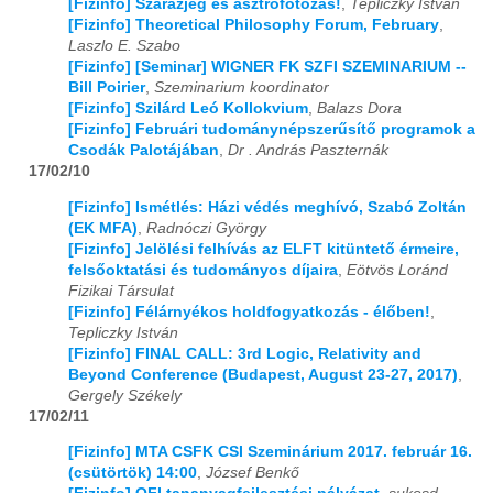
[Fizinfo] Szárazjég és asztrofotózás!
,
Tepliczky István
[Fizinfo] Theoretical Philosophy Forum, February
,
Laszlo E. Szabo
[Fizinfo] [Seminar] WIGNER FK SZFI SZEMINARIUM --
Bill Poirier
,
Szeminarium koordinator
[Fizinfo] Szilárd Leó Kollokvium
,
Balazs Dora
[Fizinfo] Februári tudománynépszerűsítő programok a
Csodák Palotájában
,
Dr . András Paszternák
17/02/10
[Fizinfo] Ismétlés: Házi védés meghívó, Szabó Zoltán
(EK MFA)
,
Radnóczi György
[Fizinfo] Jelölési felhívás az ELFT kitüntető érmeire,
felsőoktatási és tudományos díjaira
,
Eötvös Loránd
Fizikai Társulat
[Fizinfo] Félárnyékos holdfogyatkozás - élőben!
,
Tepliczky István
[Fizinfo] FINAL CALL: 3rd Logic, Relativity and
Beyond Conference (Budapest, August 23-27, 2017)
,
Gergely Székely
17/02/11
[Fizinfo] MTA CSFK CSI Szeminárium 2017. február 16.
(csütörtök) 14:00
,
József Benkő