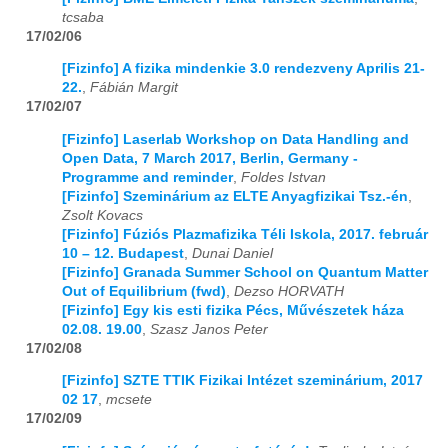
tcsaba
17/02/06
[Fizinfo] A fizika mindenkie 3.0 rendezveny Aprilis 21-
22.
,
Fábián Margit
17/02/07
[Fizinfo] Laserlab Workshop on Data Handling and
Open Data, 7 March 2017, Berlin, Germany -
Programme and reminder
,
Foldes Istvan
[Fizinfo] Szeminárium az ELTE Anyagfizikai Tsz.-én
,
Zsolt Kovacs
[Fizinfo] Fúziós Plazmafizika Téli Iskola, 2017. február
10 – 12. Budapest
,
Dunai Daniel
[Fizinfo] Granada Summer School on Quantum Matter
Out of Equilibrium (fwd)
,
Dezso HORVATH
[Fizinfo] Egy kis esti fizika Pécs, Művészetek háza
02.08. 19.00
,
Szasz Janos Peter
17/02/08
[Fizinfo] SZTE TTIK Fizikai Intézet szeminárium, 2017
02 17
,
mcsete
17/02/09