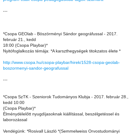
---
*Csopa GEOlab - Böszörményi Sándor geográfussal - 2017.
február 21., kedd
18:00 (Csopa Playbar)*
Nyitófoglalkozás témája: *A karszthegységek titokzatos élete *
http://www.csopa.hu/csopa-playbar/hirek/1528-csopa-geolab-
boszormenyi-sandor-geografussal
---
*Csopa SzTK - Szeniorok Tudományos Klubja - 2017. február 28.,
kedd 10:00
(Csopa Playbar)*
Élménydélelőtt nyugdíjasoknak kiállítással, beszélgetéssel és
laborozással
Vendégünk: *Rosivall László *(Semmelweiss Orvostudományi