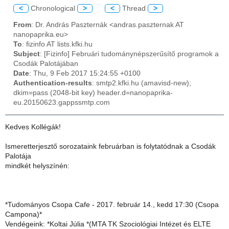
<
Chronological
>
<
Thread
>
From
: Dr. András Paszternák <andras.paszternak AT
nanopaprika.eu>
To
: fizinfo AT lists.kfki.hu
Subject
: [Fizinfo] Februári tudománynépszerűsítő programok a
Csodák Palotájában
Date
: Thu, 9 Feb 2017 15:24:55 +0100
Authentication-results
: smtp2.kfki.hu (amavisd-new);
dkim=pass (2048-bit key) header.d=nanopaprika-
eu.20150623.gappssmtp.com
Kedves Kollégák!
Ismeretterjesztő sorozataink februárban is folytatódnak a Csodák
Palotája
mindkét helyszínén:
*Tudományos Csopa Cafe - 2017. február 14., kedd 17:30 (Csopa
Campona)*
Vendégeink: *Koltai Júlia *(MTA TK Szociológiai Intézet és ELTE