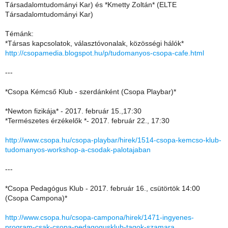
Társadalomtudományi Kar) és *Kmetty Zoltán* (ELTE
Társadalomtudományi Kar)
Témánk:
*Társas kapcsolatok, választóvonalak, közösségi hálók*
http://csopamedia.blogspot.hu/p/tudomanyos-csopa-cafe.html
---
*Csopa Kémcső Klub - szerdánként (Csopa Playbar)*
*Newton fizikája* - 2017. február 15.,17:30
*Természetes érzékelők *- 2017. február 22., 17:30
http://www.csopa.hu/csopa-playbar/hirek/1514-csopa-kemcso-klub-
tudomanyos-workshop-a-csodak-palotajaban
---
*Csopa Pedagógus Klub - 2017. február 16., csütörtök 14:00
(Csopa Campona)*
http://www.csopa.hu/csopa-campona/hirek/1471-ingyenes-
program-csak-csopa-pedagogusklub-tagok-szamara