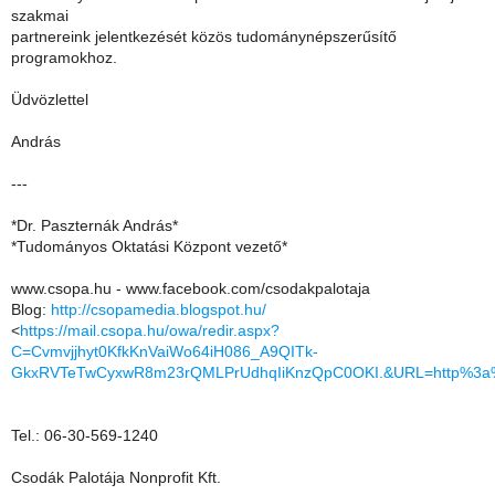
szakmai
partnereink jelentkezését közös tudománynépszerűsítő
programokhoz.
Üdvözlettel
András
---
*Dr. Paszternák András*
*Tudományos Oktatási Központ vezető*
www.csopa.hu - www.facebook.com/csodakpalotaja
Blog:
http://csopamedia.blogspot.hu/
<
https://mail.csopa.hu/owa/redir.aspx?
C=Cvmvjjhyt0KfkKnVaiWo64iH086_A9QITk-
GkxRVTeTwCyxwR8m23rQMLPrUdhqIiKnzQpC0OKI.&URL=http%3a%2
Tel.: 06-30-569-1240
Csodák Palotája Nonprofit Kft.