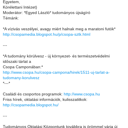
Egyetem,
Kórélettani Intézet)
Moderátor: *Egyed László* tudományos újságíró
Témánk:
*A vízivás veszélyei, avagy miért halnak meg a maratoni futók*
http://csopamedia.blogspot.hu/p/csopa-sztk.html
---
*A tudomány körülvesz - új környezet- és természetvédelmi
időszaki tárlat a
Csopa Camponában:*
http://www.csopa.hu/csopa-campona/hirek/1511-uj-tarlat-a-
tudomany-korulvesz
*---*
Családi és csoportos programok:
http://www.csopa.hu
Friss hírek, oktatási információk, kulisszatitkok:
http://csopamedia.blogspot.hu/
---
Tudományos Oktatási Központunk továbbra is örömmel várja új