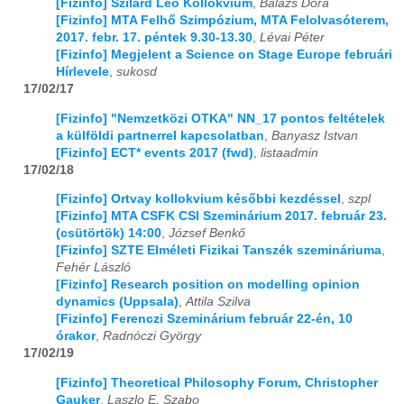
[Fizinfo] Szilárd Leó Kollokvium
,
Balazs Dora
[Fizinfo] MTA Felhő Szimpózium, MTA Felolvasóterem,
2017. febr. 17. péntek 9.30-13.30
,
Lévai Péter
[Fizinfo] Megjelent a Science on Stage Europe februári
Hírlevele
,
sukosd
17/02/17
[Fizinfo] "Nemzetközi OTKA" NN_17 pontos feltételek
a külföldi partnerrel kapcsolatban
,
Banyasz Istvan
[Fizinfo] ECT* events 2017 (fwd)
,
listaadmin
17/02/18
[Fizinfo] Ortvay kollokvium későbbi kezdéssel
,
szpl
[Fizinfo] MTA CSFK CSI Szeminárium 2017. február 23.
(csütörtök) 14:00
,
József Benkő
[Fizinfo] SZTE Elméleti Fizikai Tanszék szemináriuma
,
Fehér László
[Fizinfo] Research position on modelling opinion
dynamics (Uppsala)
,
Attila Szilva
[Fizinfo] Ferenczi Szeminárium február 22-én, 10
órakor
,
Radnóczi György
17/02/19
[Fizinfo] Theoretical Philosophy Forum, Christopher
Gauker
,
Laszlo E. Szabo