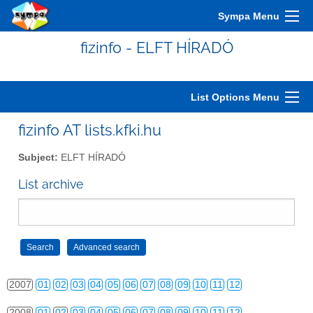
Sympa Menu
fizinfo - ELFT HÍRADÓ
2000
01
02
03
04
05
06
07
08
09
10
11
12
List Options Menu
2001
01
02
03
04
05
06
07
08
09
10
11
12
fizinfo AT lists.kfki.hu
2002
01
02
03
04
05
06
07
08
09
10
11
12
Subject:
ELFT HÍRADÓ
2003
01
02
03
04
05
06
07
08
09
10
11
12
List archive
2004
01
02
03
04
05
06
07
08
09
10
11
12
2005
01
02
03
04
05
06
07
08
09
10
11
12
2006
01
02
03
04
05
06
07
08
09
10
11
12
2007
01
02
03
04
05
06
07
08
09
10
11
12
2008
01
02
03
04
05
06
07
08
09
10
11
12