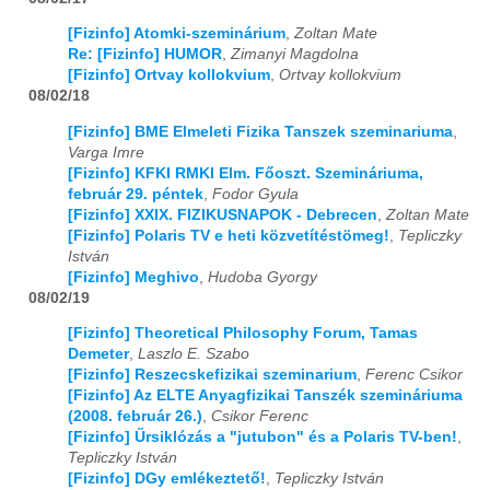
[Fizinfo] Atomki-szeminárium
,
Zoltan Mate
2020
01
02
03
04
05
06
07
08
09
10
11
12
Re: [Fizinfo] HUMOR
,
Zimanyi Magdolna
[Fizinfo] Ortvay kollokvium
,
Ortvay kollokvium
2021
01
02
03
04
05
06
07
08
09
10
11
12
08/02/18
2022
01
02
03
04
05
06
07
08
09
10
11
12
[Fizinfo] BME Elmeleti Fizika Tanszek szeminariuma
,
Varga Imre
[Fizinfo] KFKI RMKI Elm. Főoszt. Szemináriuma,
2023
01
02
03
04
05
06
07
08
09
10
11
12
február 29. péntek
,
Fodor Gyula
[Fizinfo] XXIX. FIZIKUSNAPOK - Debrecen
,
Zoltan Mate
2024
01
02
03
04
05
06
07
08
09
10
11
12
[Fizinfo] Polaris TV e heti közvetítéstömeg!
,
Tepliczky
István
2025
01
02
03
04
05
06
07
08
09
10
11
12
[Fizinfo] Meghivo
,
Hudoba Gyorgy
08/02/19
2026
01
02
03
04
05
06
07
08
09
10
11
12
[Fizinfo] Theoretical Philosophy Forum, Tamas
Demeter
,
Laszlo E. Szabo
[Fizinfo] Reszecskefizikai szeminarium
,
Ferenc Csikor
[Fizinfo] Az ELTE Anyagfizikai Tanszék szemináriuma
(2008. február 26.)
,
Csikor Ferenc
[Fizinfo] Űrsiklózás a "jutubon" és a Polaris TV-ben!
,
Tepliczky István
[Fizinfo] DGy emlékeztető!
,
Tepliczky István