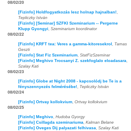
08/02/20
[Fizinfo] Holdfogyatkozás lesz holnap hajnalban!
,
Tepliczky István
[Fizinfo] [Seminar] SZFKI Szeminarium -- Pergerne
Klupp Gyongyi
,
Szeminarium koordinator
08/02/22
[Fizinfo] KRFT tea: Veres a gamma-kitoresekrol
,
Tamas
Geszti
[Fizinfo] Stat Fiz Szeminarium
,
StatFizSzeminar
[Fizinfo] Meghivo Trocsanyi Z. szekfoglalo eloadasara
,
Szalay Kati
08/02/23
[Fizinfo] Globe at Night 2008 - kapcsolódj be Te is a
fényszennyezés felmérésébe!
,
Tepliczky István
08/02/24
[Fizinfo] Ortvay kollokvium
,
Ortvay kollokvium
08/02/25
[Fizinfo] Meghivo
,
Hudoba Gyorgy
[Fizinfo] Csillagda szeminariuma
,
Kalman Belane
[Fizinfo] Oveges Dij palyazati felhivasa
,
Szalay Kati