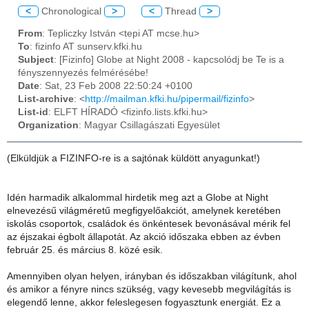
<
Chronological
>
<
Thread
>
From
: Tepliczky István <tepi AT mcse.hu>
To
: fizinfo AT sunserv.kfki.hu
Subject
: [Fizinfo] Globe at Night 2008 - kapcsolódj be Te is a
fényszennyezés felmérésébe!
Date
: Sat, 23 Feb 2008 22:50:24 +0100
List-archive
: <
http://mailman.kfki.hu/pipermail/fizinfo
>
List-id
: ELFT HÍRADÓ <fizinfo.lists.kfki.hu>
Organization
: Magyar Csillagászati Egyesület
(Elküldjük a FIZINFO-re is a sajtónak küldött anyagunkat!)
Idén harmadik alkalommal hirdetik meg azt a Globe at Night
elnevezésű világméretű megfigyelőakciót, amelynek keretében
iskolás csoportok, családok és önkéntesek bevonásával mérik fel
az éjszakai égbolt állapotát. Az akció időszaka ebben az évben
február 25. és március 8. közé esik.
Amennyiben olyan helyen, irányban és időszakban világítunk, ahol
és amikor a fényre nincs szükség, vagy kevesebb megvilágítás is
elegendő lenne, akkor feleslegesen fogyasztunk energiát. Ez a