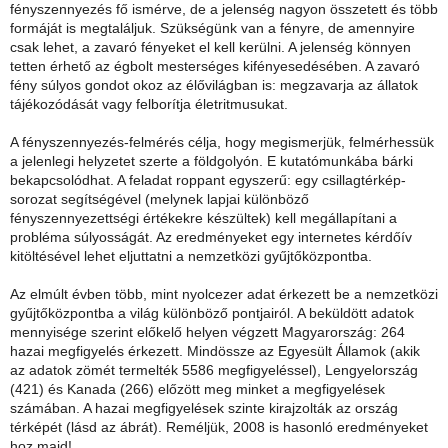
fényszennyezés fő ismérve, de a jelenség nagyon összetett és több
formáját is megtaláljuk. Szükségünk van a fényre, de amennyire
csak lehet, a zavaró fényeket el kell kerülni. A jelenség könnyen
tetten érhető az égbolt mesterséges kifényesedésében. A zavaró
fény súlyos gondot okoz az élővilágban is: megzavarja az állatok
tájékozódását vagy felborítja életritmusukat.
A fényszennyezés-felmérés célja, hogy megismerjük, felmérhessük
a jelenlegi helyzetet szerte a földgolyón. E kutatómunkába bárki
bekapcsolódhat. A feladat roppant egyszerű: egy csillagtérkép-
sorozat segítségével (melynek lapjai különböző
fényszennyezettségi értékekre készültek) kell megállapítani a
probléma súlyosságát. Az eredményeket egy internetes kérdőív
kitöltésével lehet eljuttatni a nemzetközi gyűjtőközpontba.
Az elmúlt évben több, mint nyolcezer adat érkezett be a nemzetközi
gyűjtőközpontba a világ különböző pontjairól. A beküldött adatok
mennyisége szerint előkelő helyen végzett Magyarország: 264
hazai megfigyelés érkezett. Mindössze az Egyesült Államok (akik
az adatok zömét termelték 5586 megfigyeléssel), Lengyelország
(421) és Kanada (266) előzött meg minket a megfigyelések
számában. A hazai megfigyelések szinte kirajzolták az ország
térképét (lásd az ábrát). Reméljük, 2008 is hasonló eredményeket
hoz majd!