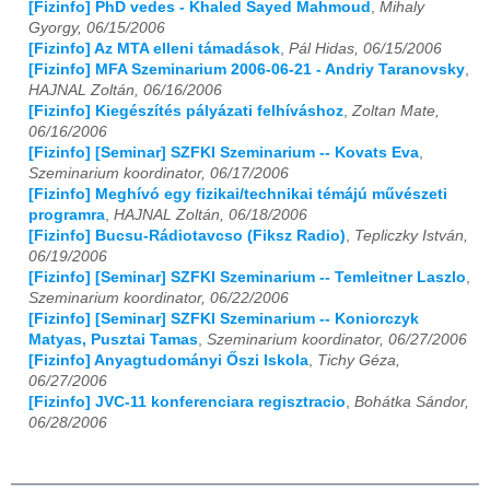
[Fizinfo] PhD vedes - Khaled Sayed Mahmoud
,
Mihaly
Gyorgy, 06/15/2006
[Fizinfo] Az MTA elleni támadások
,
Pál Hidas, 06/15/2006
[Fizinfo] MFA Szeminarium 2006-06-21 - Andriy Taranovsky
,
HAJNAL Zoltán, 06/16/2006
[Fizinfo] Kiegészítés pályázati felhíváshoz
,
Zoltan Mate,
06/16/2006
[Fizinfo] [Seminar] SZFKI Szeminarium -- Kovats Eva
,
Szeminarium koordinator, 06/17/2006
[Fizinfo] Meghívó egy fizikai/technikai témájú művészeti
programra
,
HAJNAL Zoltán, 06/18/2006
[Fizinfo] Bucsu-Rádiotavcso (Fiksz Radio)
,
Tepliczky István,
06/19/2006
[Fizinfo] [Seminar] SZFKI Szeminarium -- Temleitner Laszlo
,
Szeminarium koordinator, 06/22/2006
[Fizinfo] [Seminar] SZFKI Szeminarium -- Koniorczyk
Matyas, Pusztai Tamas
,
Szeminarium koordinator, 06/27/2006
[Fizinfo] Anyagtudományi Őszi Iskola
,
Tichy Géza,
06/27/2006
[Fizinfo] JVC-11 konferenciara regisztracio
,
Bohátka Sándor,
06/28/2006