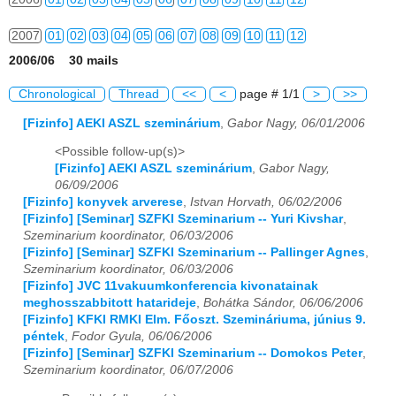
2007
01
02
03
04
05
06
07
08
09
10
11
12
2006/06 30 mails
2008
01
02
03
04
05
06
07
08
09
10
11
12
Chronological
Thread
<<
<
page # 1/1
>
>>
2009
01
02
03
04
05
06
07
08
09
10
11
12
[Fizinfo] AEKI ASZL szeminárium
,
Gabor Nagy, 06/01/2006
2010
01
02
03
04
05
06
07
08
09
10
11
12
<Possible follow-up(s)>
[Fizinfo] AEKI ASZL szeminárium
,
Gabor Nagy,
2011
01
02
03
04
05
06
07
08
09
10
11
12
06/09/2006
[Fizinfo] konyvek arverese
,
Istvan Horvath, 06/02/2006
2012
01
02
03
04
05
06
07
08
09
10
11
12
[Fizinfo] [Seminar] SZFKI Szeminarium -- Yuri Kivshar
,
Szeminarium koordinator, 06/03/2006
2013
01
02
03
04
05
06
07
08
09
10
11
12
[Fizinfo] [Seminar] SZFKI Szeminarium -- Pallinger Agnes
,
Szeminarium koordinator, 06/03/2006
[Fizinfo] JVC 11vakuumkonferencia kivonatainak
2014
01
02
03
04
05
06
07
08
09
10
11
12
meghosszabbitott hatarideje
,
Bohátka Sándor, 06/06/2006
[Fizinfo] KFKI RMKI Elm. Főoszt. Szemináriuma, június 9.
2015
01
02
03
04
05
06
07
08
09
10
11
12
péntek
,
Fodor Gyula, 06/06/2006
[Fizinfo] [Seminar] SZFKI Szeminarium -- Domokos Peter
,
2016
01
02
03
04
05
06
07
08
09
10
11
12
Szeminarium koordinator, 06/07/2006
2017
01
02
03
04
05
06
07
08
09
10
11
12