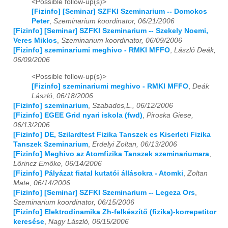
<Possible follow-up(s)>
[Fizinfo] [Seminar] SZFKI Szeminarium -- Domokos
2018
01
02
03
04
05
06
07
08
09
10
11
12
Peter
,
Szeminarium koordinator, 06/21/2006
[Fizinfo] [Seminar] SZFKI Szeminarium -- Szekely Noemi,
2019
01
02
03
04
05
06
07
08
09
10
11
12
Veres Miklos
,
Szeminarium koordinator, 06/09/2006
[Fizinfo] szeminariumi meghivo - RMKI MFFO
,
László Deák,
06/09/2006
2020
01
02
03
04
05
06
07
08
09
10
11
12
<Possible follow-up(s)>
2021
01
02
03
04
05
06
07
08
09
10
11
12
[Fizinfo] szeminariumi meghivo - RMKI MFFO
,
Deák
László, 06/18/2006
2022
01
02
03
04
05
06
07
08
09
10
11
12
[Fizinfo] szeminarium
,
Szabados,L., 06/12/2006
[Fizinfo] EGEE Grid nyari iskola (fwd)
,
Piroska Giese,
2023
01
02
03
04
05
06
07
08
09
10
11
12
06/13/2006
[Fizinfo] DE, Szilardtest Fizika Tanszek es Kiserleti Fizika
2024
01
02
03
04
05
06
07
08
09
10
11
12
Tanszek Szeminarium
,
Erdelyi Zoltan, 06/13/2006
[Fizinfo] Meghivo az Atomfizika Tanszek szeminariumara
,
Lőrincz Emőke, 06/14/2006
2025
01
02
03
04
05
06
07
08
09
10
11
12
[Fizinfo] Pályázat fiatal kutatói állásokra - Atomki
,
Zoltan
Mate, 06/14/2006
2026
01
02
03
04
05
06
07
08
09
10
11
12
[Fizinfo] [Seminar] SZFKI Szeminarium -- Legeza Ors
,
Szeminarium koordinator, 06/15/2006
[Fizinfo] Elektrodinamika Zh-felkészítő (fizika)-korrepetitor
keresése
,
Nagy László, 06/15/2006