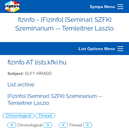
Sympa Menu
fizinfo - [Fizinfo] [Seminar] SZFKI
Szeminarium -- Temleitner Laszlo
List Options Menu
fizinfo AT lists.kfki.hu
Subject:
ELFT HÍRADÓ
List archive
[Fizinfo] [Seminar] SZFKI Szeminarium --
Temleitner Laszlo
Chronological
Thread
<
Chronological
>
<
Thread
>