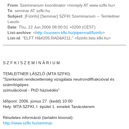
From
: Szeminarium koordinator <noreply AT www.szfki.hu>
To
: seminar AT szfki.hu
Subject
: [Fizinfo] [Seminar] SZFKI Szeminarium -- Temleitner
Laszlo
Date
: Thu, 22 Jun 2006 08:00:01 +0200 (CEST)
List-archive
: <
http://sunserv.kfki.hu/pipermail/fizinfo
>
List-id
: "ELFT H&#205;RAD&#211;" <fizinfo.lists.kfki.hu>
S Z F K I S Z E M I N Á R I U M
TEMLEITNER LÁSZLÓ (MTA SZFKI):
"Szerkezeti rendezetlenség vizsgálata neutrondiffrakcióval és
számítógépes
szimulációval - PhD házivédés"
Idõpont: 2006. június 27. (kedd) 10:00
Hely: MTA SZFKI, I. épület 1. emeleti Tanácsterem
Részletes információ (tartalmi kivonat):
http://www.szfki.hu/seminar