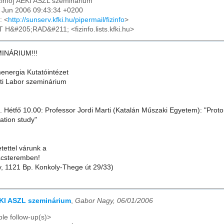
izinfo] AEKI ASZL szeminárium
09 Jun 2006 09:43:34 +0200
: <
http://sunserv.kfki.hu/pipermail/fizinfo
>
T H&#205;RAD&#211; <fizinfo.lists.kfki.hu>
INÁRIUM!!!
nergia Kutatóintézet
ti Labor szeminárium
. Hétfő 10.00: Professor Jordi Marti (Katalán Műszaki Egyetem): "Prot
ation study"
tettel várunk a
ácsteremben!
y, 1121 Bp. Konkoly-Thege út 29/33)
EKI ASZL szeminárium
,
Gabor Nagy, 06/01/2006
le follow-up(s)>