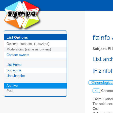
fizinfo
List Options
Owners:
listsadm, (1 owners)
Subject:
EL
Moderators:
(same as owners)
Contact owners
List arc
List Home
[Fizinf
Subscribe
Unsubscribe
Chronologica
Archive
<
Chrono
Post
From
: Gabo
To
: aekiusers
Cc
: