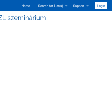
Home
Search for List(s)
Support
Login
ASZL szeminárium