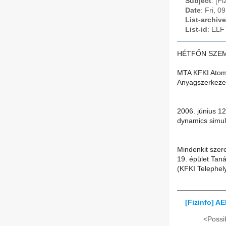
Subject
: [F
Date
: Fri, 
List-archive
List-id
: ELF
HÉTFŐN SZEM
MTA KFKI Atome
Anyagszerkeze
2006. június 12
dynamics simul
Mindenkit szere
19. épület Tan
(KFKI Telephel
[Fizinfo] A
<Possib