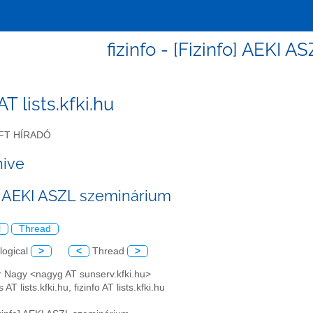
fizinfo - [Fizinfo] AEKI 
 AT lists.kfki.hu
FT HÍRADÓ
hive
o] AEKI ASZL szeminárium
l
Thread
logical
>
<
Thread
>
r Nagy <nagyg AT sunserv.kfki.hu>
 AT lists.kfki.hu, fizinfo AT lists.kfki.hu