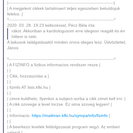
|-----------------------------------------------------------------------|
| A megjelent cikkek tartalmaert teljes egeszeben bekuldojuk
felelos. |
*-----------------------------------------------------------------------*
2020. 03. 28. 19:23 keltezéssel, Pécz Béla írta:
rákot. Akkoriban a kardiologusom erre idegesn reagált és én
hittem is neki.
A laikusok találgatásaitól minden orvos ideges lesz. Üdvözlettel,
János
*-----------------------------------------------------------------------*
| A FIZINFO a fizikus informacios rendszer resze |
| |
| Cikk, hozzaszolas a |
| |
| fizinfo AT lists.kfki.hu |
| |
| cimre kuldheto. Ilyenkor a subject-sorba a cikk cimet kell irni. |
| A cikk szovege a level torzse. Ez sima szoveg legyen! |
| |
| Informacio:
https://mailman.kfki.hu/sympa/info/fizinfo
|
| |
| A beerkezo levelek feldolgozasat program vegzi. Az emberi
valaszt |