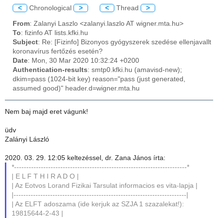
<
Chronological
>
<
Thread
>
From
: Zalanyi Laszlo <zalanyi.laszlo AT wigner.mta.hu>
To
: fizinfo AT lists.kfki.hu
Subject
: Re: [Fizinfo] Bizonyos gyógyszerek szedése ellenjavallt
koronavírus fertőzés esetén?
Date
: Mon, 30 Mar 2020 10:32:24 +0200
Authentication-results
: smtp0.kfki.hu (amavisd-new);
dkim=pass (1024-bit key) reason="pass (just generated,
assumed good)" header.d=wigner.mta.hu
Nem baj majd eret vágunk!
üdv
Zalányi László
2020. 03. 29. 12:05 keltezéssel, dr. Zana János írta:
*-----------------------------------------------------------------------*
| E L F T H I R A D O |
| Az Eotvos Lorand Fizikai Tarsulat informacios es vita-lapja |
|-----------------------------------------------------------------------|
| Az ELFT adoszama (ide kerjuk az SZJA 1 szazalekat!):
19815644-2-43 |