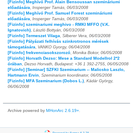
[Fizinfo] Meghívó Prof. Alain Bensoussan szemináriumi
előadására
,
Insperger Tamás, 06/03/2008
[Fizinfo] Meghívó Prof. Samuel Forest szemináriumi
előadására
,
Insperger Tamás, 06/03/2008
[Fizinfo] szeminariumi meghivo - RMKI MFFO (V.K.
Ignatovich)
,
László Bottyán, 06/03/2008
[Fizinfo] Termeszet Vilaga
,
Silberer Vera, 06/03/2008
[Fizinfo] Pályázati felhívás szinkrotronos mérések
támogatására
,
VANKO Gyorgy, 06/04/2008
[Fizinfo] frekvenciasokszorozó
,
Monika Bokor, 06/05/2008
[Fizinfo] Horvath Dezso: Mese a Standard Modellrol 2*2
órában
,
Dezso Horvath, Budapest: +36 1 392-2755, 06/05/2008
[Fizinfo] [Seminar] SZFKI Szeminarium -- Malicsko Laszlo,
Hartmann Ervin
,
Szeminarium koordinator, 06/05/2008
[Fizinfo] MFA Szeminarium (Dobos L.)
,
Kádár György,
06/06/2008
Archive powered by
MHonArc 2.6.19+
.
Powered by Sympa 6.2.76