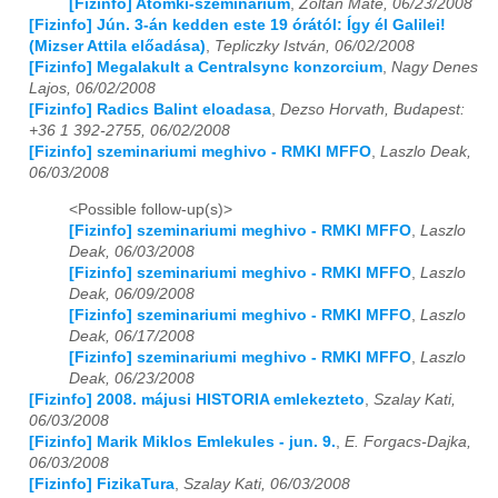
[Fizinfo] Atomki-szeminárium
,
Zoltan Mate, 06/23/2008
[Fizinfo] Jún. 3-án kedden este 19 órától: Így él Galilei!
2020
01
02
03
04
05
06
07
08
09
10
11
12
(Mizser Attila előadása)
,
Tepliczky István, 06/02/2008
[Fizinfo] Megalakult a Centralsync konzorcium
,
Nagy Denes
2021
01
02
03
04
05
06
07
08
09
10
11
12
Lajos, 06/02/2008
[Fizinfo] Radics Balint eloadasa
,
Dezso Horvath, Budapest:
+36 1 392-2755, 06/02/2008
2022
01
02
03
04
05
06
07
08
09
10
11
12
[Fizinfo] szeminariumi meghivo - RMKI MFFO
,
Laszlo Deak,
06/03/2008
2023
01
02
03
04
05
06
07
08
09
10
11
12
<Possible follow-up(s)>
2024
01
02
03
04
05
06
07
08
09
10
11
12
[Fizinfo] szeminariumi meghivo - RMKI MFFO
,
Laszlo
Deak, 06/03/2008
2025
01
02
03
04
05
06
07
08
09
10
11
12
[Fizinfo] szeminariumi meghivo - RMKI MFFO
,
Laszlo
Deak, 06/09/2008
2026
01
02
03
04
05
06
07
08
09
10
11
12
[Fizinfo] szeminariumi meghivo - RMKI MFFO
,
Laszlo
Deak, 06/17/2008
[Fizinfo] szeminariumi meghivo - RMKI MFFO
,
Laszlo
Deak, 06/23/2008
[Fizinfo] 2008. májusi HISTORIA emlekezteto
,
Szalay Kati,
06/03/2008
[Fizinfo] Marik Miklos Emlekules - jun. 9.
,
E. Forgacs-Dajka,
06/03/2008
[Fizinfo] FizikaTura
,
Szalay Kati, 06/03/2008