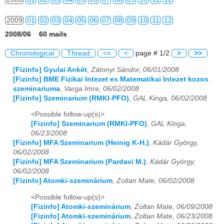
2009
01
02
03
04
05
06
07
08
09
10
11
12
2008/06 60 mails
2010
01
02
03
04
05
06
07
08
09
10
11
12
Chronological
Thread
<<
<
page # 1/2
>
>>
2011
01
02
03
04
05
06
07
08
09
10
11
12
[Fizinfo] Gyulai Ankét
,
Zátonyi Sándor, 06/01/2008
[Fizinfo] BME Fizikai Intezet es Matematikai Intezet kozos
2012
01
02
03
04
05
06
07
08
09
10
11
12
szeminariuma
,
Varga Imre, 06/02/2008
[Fizinfo] Szeminarium (RMKI-PFO)
,
GAL Kinga, 06/02/2008
2013
01
02
03
04
05
06
07
08
09
10
11
12
<Possible follow-up(s)>
2014
01
02
03
04
05
06
07
08
09
10
11
12
[Fizinfo] Szeminarium (RMKI-PFO)
,
GAL Kinga,
06/23/2008
2015
01
02
03
04
05
06
07
08
09
10
11
12
[Fizinfo] MFA Szeminarium (Heinig K-H.)
,
Kádár György,
06/02/2008
[Fizinfo] MFA Szeminarium (Pardavi M.)
,
Kádár György,
2016
01
02
03
04
05
06
07
08
09
10
11
12
06/02/2008
[Fizinfo] Atomki-szeminárium
,
Zoltan Mate, 06/02/2008
2017
01
02
03
04
05
06
07
08
09
10
11
12
<Possible follow-up(s)>
2018
01
02
03
04
05
06
07
08
09
10
11
12
[Fizinfo] Atomki-szeminárium
,
Zoltan Mate, 06/09/2008
[Fizinfo] Atomki-szeminárium
,
Zoltan Mate, 06/23/2008
2019
01
02
03
04
05
06
07
08
09
10
11
12