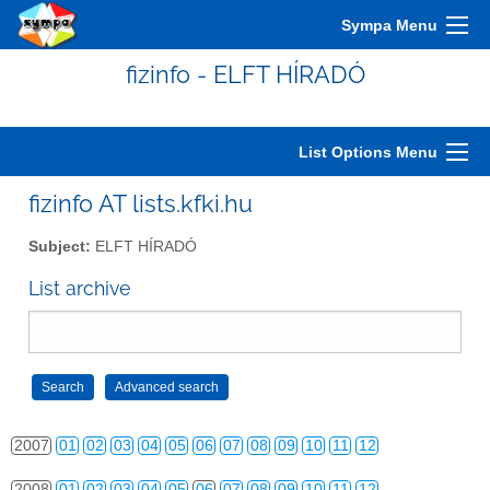
Sympa Menu
fizinfo - ELFT HÍRADÓ
2000
01
02
03
04
05
06
07
08
09
10
11
12
List Options Menu
2001
01
02
03
04
05
06
07
08
09
10
11
12
fizinfo AT lists.kfki.hu
2002
01
02
03
04
05
06
07
08
09
10
11
12
Subject:
ELFT HÍRADÓ
2003
01
02
03
04
05
06
07
08
09
10
11
12
List archive
2004
01
02
03
04
05
06
07
08
09
10
11
12
2005
01
02
03
04
05
06
07
08
09
10
11
12
2006
01
02
03
04
05
06
07
08
09
10
11
12
2007
01
02
03
04
05
06
07
08
09
10
11
12
2008
01
02
03
04
05
06
07
08
09
10
11
12