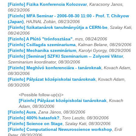
[Fizinfo] Fizika Konferencia Kolozsvar
,
Karacsony Janos,
08/23/2006
2018
01
02
03
04
05
06
07
08
09
10
11
12
[Fizinfo] MFA Seminar - 2006-08-30 11:00 - Prof. T. Chikyow
(Japan)
,
HAJNAL Zoltán, 08/23/2006
2019
01
02
03
04
05
06
07
08
09
10
11
12
[Fizinfo] fizikatanárok tanulmányútja a CERN-be
,
Szalay Kati,
08/24/2006
2020
01
02
03
04
05
06
07
08
09
10
11
12
[Fizinfo] A Plútó "trónfosztása"
,
mzs, 08/24/2006
[Fizinfo] Csillagda szeminariuma
,
Kalman Belane, 08/29/2006
2021
01
02
03
04
05
06
07
08
09
10
11
12
[Fizinfo] Mechanika szeminárium
,
Karolyi Gyorgy, 08/29/2006
[Fizinfo] [Seminar] SZFKI Szeminarium -- Zolyomi Viktor
,
2022
01
02
03
04
05
06
07
08
09
10
11
12
Szeminarium koordinator, 08/30/2006
[Fizinfo] Meghívó konferenciára - tanároknak
,
Kovach Adam,
2023
01
02
03
04
05
06
07
08
09
10
11
12
08/30/2006
[Fizinfo] Pályázat középiskolai tanároknak
,
Kovach Adam,
08/30/2006
2024
01
02
03
04
05
06
07
08
09
10
11
12
<Possible follow-up(s)>
2025
01
02
03
04
05
06
07
08
09
10
11
12
[Fizinfo] Pályázat középiskolai tanároknak
,
Kovach
Adam, 08/30/2006
2026
01
02
03
04
05
06
07
08
09
10
11
12
[Fizinfo] Aura
,
Zana János, 08/30/2006
[Fizinfo] 400% hatasfok?
,
Toro Laszlo, 08/30/2006
[Fizinfo] Science on Stage
,
Szalay Kati, 08/30/2006
[Fizinfo] Computational Newuroscience workshop
,
Erdi
Peter, 08/30/2006