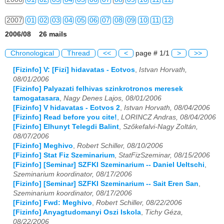
2007
01
02
03
04
05
06
07
08
09
10
11
12
2006/08 26 mails
2008
01
02
03
04
05
06
07
08
09
10
11
12
Chronological
Thread
<<
<
page # 1/1
>
>>
2009
01
02
03
04
05
06
07
08
09
10
11
12
[Fizinfo] V: [Fizi] hidavatas - Eotvos
,
Istvan Horvath,
08/01/2006
2010
01
02
03
04
05
06
07
08
09
10
11
12
[Fizinfo] Palyazati felhivas szinkrotronos meresek
tamogatasara
,
Nagy Denes Lajos, 08/01/2006
2011
01
02
03
04
05
06
07
08
09
10
11
12
[Fizinfo] V hidavatas - Eotvos 2
,
Istvan Horvath, 08/04/2006
[Fizinfo] Read before you cite!
,
LORINCZ Andras, 08/04/2006
2012
01
02
03
04
05
06
07
08
09
10
11
12
[Fizinfo] Elhunyt Telegdi Balint
,
Szőkefalvi-Nagy Zoltán,
08/07/2006
2013
01
02
03
04
05
06
07
08
09
10
11
12
[Fizinfo] Meghivo
,
Robert Schiller, 08/10/2006
[Fizinfo] Stat Fiz Szeminarium
,
StatFizSzeminar, 08/15/2006
2014
01
02
03
04
05
06
07
08
09
10
11
12
[Fizinfo] [Seminar] SZFKI Szeminarium -- Daniel Ueltschi
,
Szeminarium koordinator, 08/17/2006
2015
01
02
03
04
05
06
07
08
09
10
11
12
[Fizinfo] [Seminar] SZFKI Szeminarium -- Sait Eren San
,
Szeminarium koordinator, 08/17/2006
[Fizinfo] Fwd: Meghivo
,
Robert Schiller, 08/22/2006
2016
01
02
03
04
05
06
07
08
09
10
11
12
[Fizinfo] Anyagtudomanyi Oszi Iskola
,
Tichy Géza,
08/22/2006
2017
01
02
03
04
05
06
07
08
09
10
11
12