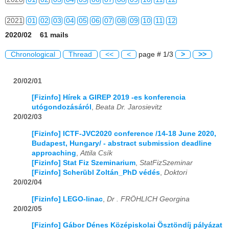
2021
01
02
03
04
05
06
07
08
09
10
11
12
2020/02 61 mails
2022
01
02
03
04
05
06
07
08
09
10
11
12
Chronological
Thread
<<
<
page # 1/3
>
>>
2023
01
02
03
04
05
06
07
08
09
10
11
12
20/02/01
2024
01
02
03
04
05
06
07
08
09
10
11
12
[Fizinfo] Hírek a GIREP 2019 -es konferencia
2025
01
02
03
04
05
06
07
08
09
10
11
12
utógondozásáról
,
Beata Dr. Jarosievitz
20/02/03
2026
01
02
03
04
05
06
07
08
09
10
11
12
[Fizinfo] ICTF-JVC2020 conference /14-18 June 2020,
Budapest, Hungary/ - abstract submission deadline
approaching
,
Attila Csík
[Fizinfo] Stat Fiz Szeminarium
,
StatFizSzeminar
[Fizinfo] Scherübl Zoltán_PhD védés
,
Doktori
20/02/04
[Fizinfo] LEGO-linac
,
Dr . FRÖHLICH Georgina
20/02/05
[Fizinfo] Gábor Dénes Középiskolai Ösztöndíj pályázat