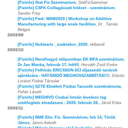
[Fizinfo] Stat Fiz Szeminarium
,
StatFizSzeminar
[Fizinfo] CSFK Csillagászati Intézet - szeminárium
,
Sandor Frey
[Fizinfo] Fwd: WAM2020 | Workshop on Additive
Manufacturing with large scale facilities
,
Dr . Tamás
Belgya
20/02/08
[Fizinfo] Nuklearis _szaktabor_2020
,
xkibandi
20/02/10
[Fizinfo] Rendhagyó időpontban EK MFA szeminárium,
Dr Jan Manka, február 17, hétfő
,
Horváth Zsolt Endre
[Fizinfo] Felhívás ERICSSON-DÍJ díjazandó tanárok
ajánlására - HATÁRIDŐ MEGHOSSZABBÍTÁS!!!!
,
Eötvös
Loránd Fizikai Társulat
[Fizinfo] SZTE Elméleti Fizikai Tanszék szemináriuma
,
Fehér László
[Fizinfo] MEGHIVO Csabai István levelezo tag
szekfoglalo eloadasara - 2020. február 26.
,
Jároli Erika
20/02/11
[Fizinfo] BME Elm. Fiz. Szeminárium, feb 14, Török
János
,
Janos Asboth