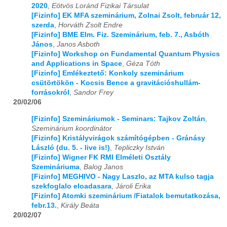
2020
,
Eötvös Loránd Fizikai Társulat
[Fizinfo] EK MFA szeminárium, Zolnai Zsolt, február 12,
szerda
,
Horváth Zsolt Endre
[Fizinfo] BME Elm. Fiz. Szeminárium, feb. 7., Asbóth
János
,
Janos Asboth
[Fizinfo] Workshop on Fundamental Quantum Physics
and Applications in Space
,
Géza Tóth
[Fizinfo] Emlékeztető: Konkoly szeminárium
csütörtökön - Kocsis Bence a gravitációshullám-
forrásokról
,
Sandor Frey
20/02/06
[Fizinfo] Szemináriumok - Seminars: Tajkov Zoltán
,
Szeminárium koordinátor
[Fizinfo] Kristályvirágok számítógépben - Gránásy
László (du. 5. - live is!)
,
Tepliczky István
[Fizinfo] Wigner FK RMI Elméleti Osztály
Szemináriuma
,
Balog Janos
[Fizinfo] MEGHIVO - Nagy Laszlo, az MTA kulso tagja
szekfoglalo eloadasara
,
Jároli Erika
[Fizinfo] Atomki szeminárium /Fiatalok bemutatkozása,
febr.13.
,
Király Beáta
20/02/07