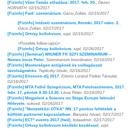
[Fizinfo] Vámi Tamás előadása: 2017. feb. 20.
,
Dezso
HORVATH, 02/15/2017
[Fizinfo] Fwd: szeminárium
,
Gácsi Zoltán, 02/15/2017
[Fizinfo] Intézeti szeminárium, Atomki, 2017 márc. 2.
,
Gácsi Zoltán, 02/27/2017
[Fizinfo] Ortvay kollokvium
,
szpl, 02/15/2017
<Possible follow-up(s)>
[Fizinfo] Ortvay kollokvium
,
szpl, 02/26/2017
[Fizinfo] [Seminar] WIGNER FK SZFI SZEMINARIUM --
Nemes-Incze Peter
,
Szeminarium koordinator, 02/16/2017
[Fizinfo] Mesterséges antigének és csillagászati
távolságmérés
,
Tepliczky István, 02/16/2017
[Fizinfo] Ericsson-díj 2017
,
Eötvös Loránd Fizikai Társulat,
02/16/2017
[Fizinfo] MTA Felhő Szimpózium, MTA Felolvasóterem, 2017.
febr. 17. péntek 9.30-13.30
,
Lévai Péter, 02/16/2017
[Fizinfo] Megjelent a Science on Stage Europe februári
Hírlevele
,
sukosd, 02/16/2017
[Fizinfo] "Nemzetközi OTKA" NN_17 pontos feltételek a
külföldi partnerrel kapcsolatban
,
Banyasz Istvan, 02/17/2017
[Fizinfo] ECT* events 2017 (fwd)
,
listaadmin, 02/17/2017
[Fizinfo] Ortvay kollokvium későbbi kezdéssel
,
szpl,