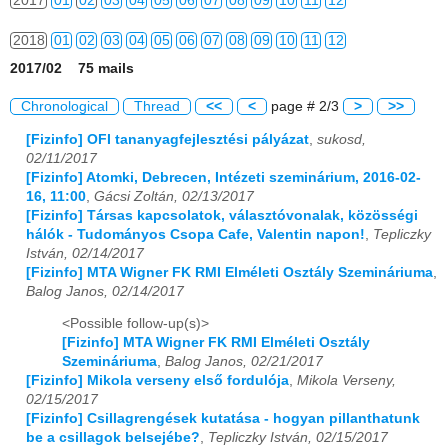
2017
01
02
03
04
05
06
07
08
09
10
11
12
2018
01
02
03
04
05
06
07
08
09
10
11
12
2017/02 75 mails
2019
01
02
03
04
05
06
07
08
09
10
11
12
Chronological
Thread
<<
<
page # 2/3
>
>>
2020
01
02
03
04
05
06
07
08
09
10
11
12
[Fizinfo] OFI tananyagfejlesztési pályázat
,
sukosd,
02/11/2017
2021
01
02
03
04
05
06
07
08
09
10
11
12
[Fizinfo] Atomki, Debrecen, Intézeti szeminárium, 2016-02-
16, 11:00
,
Gácsi Zoltán, 02/13/2017
2022
01
02
03
04
05
06
07
08
09
10
11
12
[Fizinfo] Társas kapcsolatok, választóvonalak, közösségi
hálók - Tudományos Csopa Cafe, Valentin napon!
,
Tepliczky
2023
01
02
03
04
05
06
07
08
09
10
11
12
István, 02/14/2017
[Fizinfo] MTA Wigner FK RMI Elméleti Osztály Szemináriuma
,
2024
01
02
03
04
05
06
07
08
09
10
11
12
Balog Janos, 02/14/2017
<Possible follow-up(s)>
2025
01
02
03
04
05
06
07
08
09
10
11
12
[Fizinfo] MTA Wigner FK RMI Elméleti Osztály
Szemináriuma
,
Balog Janos, 02/21/2017
2026
01
02
03
04
05
06
07
08
09
10
11
12
[Fizinfo] Mikola verseny első fordulója
,
Mikola Verseny,
02/15/2017
[Fizinfo] Csillagrengések kutatása - hogyan pillanthatunk
be a csillagok belsejébe?
,
Tepliczky István, 02/15/2017