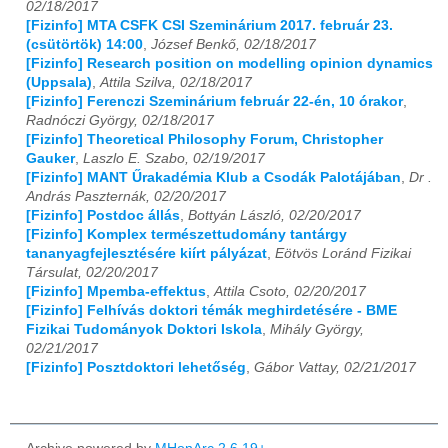
02/18/2017
[Fizinfo] MTA CSFK CSI Szeminárium 2017. február 23.
(csütörtök) 14:00
,
József Benkő, 02/18/2017
[Fizinfo] Research position on modelling opinion dynamics
(Uppsala)
,
Attila Szilva, 02/18/2017
[Fizinfo] Ferenczi Szeminárium február 22-én, 10 órakor
,
Radnóczi György, 02/18/2017
[Fizinfo] Theoretical Philosophy Forum, Christopher
Gauker
,
Laszlo E. Szabo, 02/19/2017
[Fizinfo] MANT Űrakadémia Klub a Csodák Palotájában
,
Dr .
András Paszternák, 02/20/2017
[Fizinfo] Postdoc állás
,
Bottyán László, 02/20/2017
[Fizinfo] Komplex természettudomány tantárgy
tananyagfejlesztésére kiírt pályázat
,
Eötvös Loránd Fizikai
Társulat, 02/20/2017
[Fizinfo] Mpemba-effektus
,
Attila Csoto, 02/20/2017
[Fizinfo] Felhívás doktori témák meghirdetésére - BME
Fizikai Tudományok Doktori Iskola
,
Mihály György,
02/21/2017
[Fizinfo] Posztdoktori lehetőség
,
Gábor Vattay, 02/21/2017