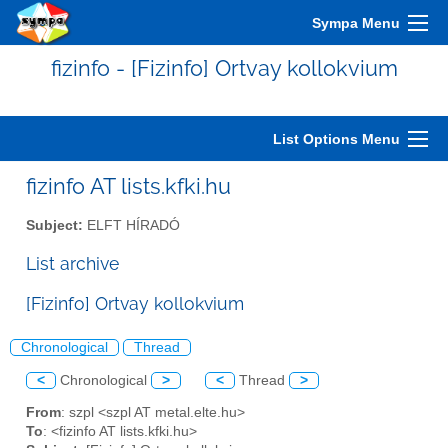
Sympa Menu
fizinfo - [Fizinfo] Ortvay kollokvium
List Options Menu
fizinfo AT lists.kfki.hu
Subject:
ELFT HÍRADÓ
List archive
[Fizinfo] Ortvay kollokvium
Chronological
Thread
<
Chronological
>
<
Thread
>
From
: szpl <szpl AT metal.elte.hu>
To
: <fizinfo AT lists.kfki.hu>