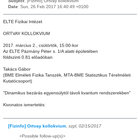
Subject
: [Fizinfo] Ortvay kollokvium
Date
: Sun, 26 Feb 2017 16:40:49 +0100
ELTE Fizikai Intézet
ORTVAY KOLLOKVIUM
2017. március 2., csütörtök, 15:00-kor
Az ELTE Pázmány Péter s. 1/A alatti épületében
földszinti 0.81 előadóban
Takács Gábor
(BME Elméleti Fizika Tanszék, MTA-BME Statisztikus Térelméleti
Kutatócsoport)
"Dinamikus bezárás egyensúlytól távoli kvantum rendszerekben"
Kivonatos ismertetés:
[Fizinfo] Ortvay kollokvium
,
szpl, 02/15/2017
<Possible follow-up(s)>