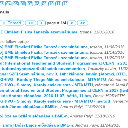
03
04
05
06
07
08
09
10
11
12
mails
03
04
05
06
07
08
09
10
11
12
l
Thread
<<
<
page # 1/4
>
>>
03
04
05
06
07
08
09
10
11
12
ME Elméleti Fizika Tanszék szemináriuma
,
tcsaba, 11/01/2016
03
04
05
06
07
08
09
10
11
12
le follow-up(s)>
fo] BME Elméleti Fizika Tanszék szemináriuma
,
tcsaba, 11/08/2016
03
04
05
06
07
08
09
10
11
12
fo] BME Elméleti Fizika Tanszék szemináriuma
,
tcsaba, 11/14/2016
fo] BME Elméleti Fizika Tanszék szemináriuma
,
tcsaba, 11/29/2016
03
04
05
06
07
08
09
10
11
12
wd: International Teacher and Student Programmes at CERN in 201
Élő tudománynépszerűsítéseink novemberben
,
Tepliczky István, 11/0
03
04
05
06
07
08
09
10
11
12
igner SZFI Szeminárium, nov 3, 14h: Nándori István (Atomki, DTE)
,
EGHIVO - Konloly Thege Miklos emlekuleste - MTA MTU
,
Némethné J
EGHIVO - Simonyi Karoly emlekuleste - MTA MTU
,
Némethné Jároli E
03
04
05
06
07
08
09
10
11
12
nternational Teacher and Student Programmes at CERN in 2017 (fwd
atkós András előadása: 2016.11.07, hétfő, 11 óra
,
Dezso HORVATH, 1
03
04
05
06
07
08
09
10
11
12
EGHIVO - Simonyi Karoly emlekulesre - MTA MTU - javitott
,
Némethné
sbóth János előadása a BME-n
,
Andras Palyi, 11/03/2016
03
04
05
06
07
08
09
10
11
12
fo] Szalay Szilárd előadása a BME-n
,
Andras Palyi, 11/18/2016
Fizinfo] Diósi Lajos előadása a BME-n
,
Andras Palyi, 11/24/2016