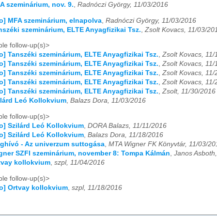
FA szeminárium, nov. 9.
,
Radnóczi György, 11/03/2016
fo] MFA szeminárium, elnapolva
,
Radnóczi György, 11/03/2016
anszéki szeminárium, ELTE Anyagfizikai Tsz.
,
Zsolt Kovacs, 11/03/20
le follow-up(s)>
fo] Tanszéki szeminárium, ELTE Anyagfizikai Tsz.
,
Zsolt Kovacs, 11
fo] Tanszéki szeminárium, ELTE Anyagfizikai Tsz.
,
Zsolt Kovacs, 11
fo] Tanszéki szeminárium, ELTE Anyagfizikai Tsz.
,
Zsolt Kovacs, 11
fo] Tanszéki szeminárium, ELTE Anyagfizikai Tsz.
,
Zsolt Kovacs, 11
fo] Tanszéki szeminárium, ELTE Anyagfizikai Tsz.
,
Zsolt, 11/30/2016
zilárd Leó Kollokvium
,
Balazs Dora, 11/03/2016
le follow-up(s)>
fo] Szilárd Leó Kollokvium
,
DORA Balazs, 11/11/2016
fo] Szilárd Leó Kollokvium
,
Balazs Dora, 11/18/2016
eghívó - Az univerzum suttogása
,
MTA Wigner FK Könyvtár, 11/03/20
igner SZFI szeminárium, november 8: Tompa Kálmán
,
Janos Asboth,
rtvay kollokvium
,
szpl, 11/04/2016
le follow-up(s)>
fo] Ortvay kollokvium
,
szpl, 11/18/2016