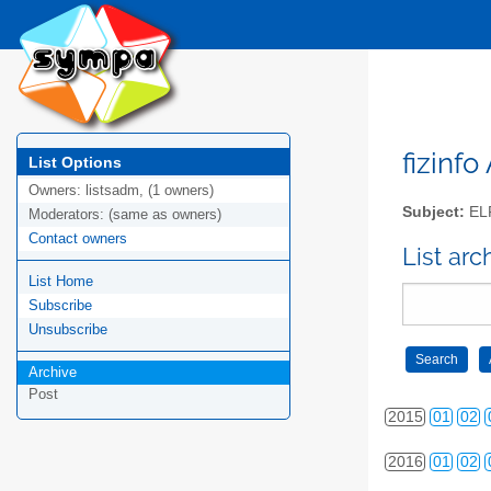
2006
01
02
2007
01
02
2008
01
02
2009
01
02
fizinfo
List Options
Owners:
listsadm, (1 owners)
2010
01
02
Subject:
EL
Moderators:
(same as owners)
Contact owners
2011
01
02
List arc
List Home
2012
01
02
Subscribe
2013
01
02
Unsubscribe
Archive
2014
01
02
Post
2015
01
02
2016
01
02