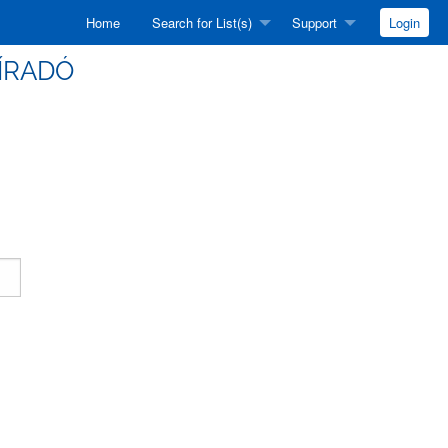
Home
Search for List(s)
Support
Login
HÍRADÓ