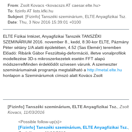
From
: Zsolt Kovacs <kovacszs AT caesar.elte.hu>
To
: fizinfo AT lists.kfki.hu
Subject
: [Fizinfo] Tanszéki szeminárium, ELTE Anyagfizikai Tsz.
Date
: Thu, 3 Nov 2016 15:39:01 +0100
ELTE Fizikai Intézet, Anyagfizikai Tanszék TANSZÉKI
SZEMINÁRIUM 2016. november 8., kedd, 8:30-kor ELTE, Pázmány
Péter sétány 1/A alatti épületében, 4.52 (Sas Elemér) teremben
Előadó: Ribárik Gábor Feszültség-deformáció, illetve vonalprofilok
modellezése 3D-s mikroszerkezetek esetén FFT alapú
módszerrelMinden érdeklődőt szívesen várunk. A szemeszter
szemináriumainak programja megtalálható a
http://metal.elte.hu
honlapon a Szemináriumok címszó alatt Kovács Zsolt
[Fizinfo] Tanszéki szeminárium, ELTE Anyagfizikai Tsz.
,
Zsolt
Kovacs, 11/03/2016
<Possible follow-up(s)>
[Fizinfo] Tanszéki szeminárium, ELTE Anyagfizikai Tsz.
,