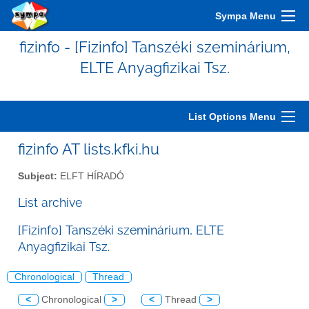
Sympa Menu
fizinfo - [Fizinfo] Tanszéki szeminárium,
ELTE Anyagfizikai Tsz.
List Options Menu
fizinfo AT lists.kfki.hu
Subject:
ELFT HÍRADÓ
List archive
[Fizinfo] Tanszéki szeminárium, ELTE
Anyagfizikai Tsz.
Chronological
Thread
<
Chronological
>
<
Thread
>