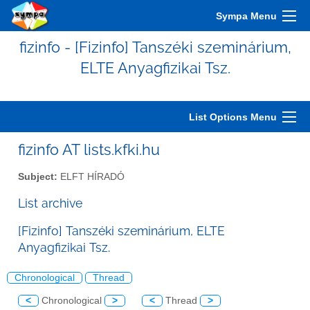
Sympa Menu
fizinfo - [Fizinfo] Tanszéki szeminárium,
ELTE Anyagfizikai Tsz.
List Options Menu
fizinfo AT lists.kfki.hu
Subject:
ELFT HÍRADÓ
List archive
[Fizinfo] Tanszéki szeminárium, ELTE
Anyagfizikai Tsz.
Chronological
Thread
<
Chronological
>
<
Thread
>