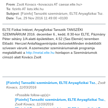
From
: Zsolt Kovacs <kovacszs AT caesar.elte.hu>
To
: fizinfo AT lists.kfki.hu
Subject
: [Fizinfo] Tanszéki szeminárium, ELTE Anyagfizikai Tsz.
Date
: Tue, 29 Nov 2016 11:49:00 +0100
ELTE Fizikai Intézet, Anyagfizikai Tanszék TANSZÉKI
SZEMINÁRIUM 2016. december 6., kedd, 8:30-kor ELTE, Pázmány
Péter sétány 1/A alatti épületében, 4.52 (Sas Elemér) teremben
Előadó: Herczel AnitaNagyentrópiás ötvözetekMinden érdeklődőt
szívesen várunk. A szemeszter szemináriumainak programja
megtalálható a
http://metal.elte.hu
honlapon a Szemináriumok
címszó alatt Kovács Zsolt
[Fizinfo] Tanszéki szeminárium, ELTE Anyagfizikai Tsz.
,
Zsolt
Kovacs, 11/03/2016
<Possible follow-up(s)>
[Fizinfo] Tanszéki szeminárium, ELTE Anyagfizikai Tsz.
,
Zsolt Kovacs, 11/10/2016