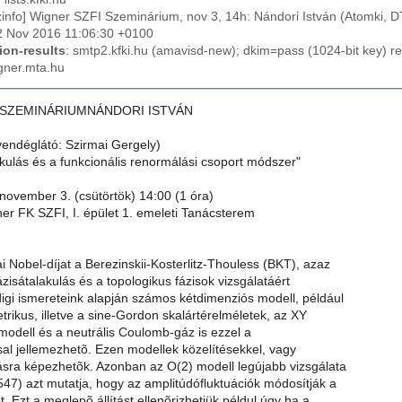
izinfo] Wigner SZFI Szeminárium, nov 3, 14h: Nándori István (Atomki, 
2 Nov 2016 11:06:30 +0100
ion-results
: smtp2.kfki.hu (amavisd-new); dkim=pass (1024-bit key) 
gner.mta.hu
 SZEMINÁRIUMNÁNDORI ISTVÁN
vendéglátó: Szirmai Gergely)
kulás és a funkcionális renormálási csoport módszer"
november 3. (csütörtök) 14:00 (1 óra)
er FK SZFI, I. épület 1. emeleti Tanácsterem
ai Nobel-díjat a Berezinskii-Kosterlitz-Thouless (BKT), azaz
ázisátalakulás és a topologikus fázisok vizsgálatáért
digi ismereteink alapján számos kétdimenziós modell, például
rikus, illetve a sine-Gordon skalártérelméletek, az XY
modell és a neutrális Coulomb-gáz is ezzel a
sal jellemezhetõ. Ezen modellek közelítésekkel, vagy
sra képezhetõk. Azonban az O(2) modell legújabb vizsgálata
47) azt mutatja, hogy az amplitúdófluktuációk módosítják a
t. Ezt a meglepõ állítást ellenõrizhetjük példul úgy ha a