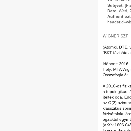
Subject
: [F
Date
: Wed, 
Authenticat
header.d=wi
WIGNER SZFI
(Atomki, DTE, 
"BKT-fázisátala
Idõpont: 2016. 
Hely: MTA Wign
Összefoglaló:
A 2016-os fizik
a topologikus f
ítelték oda. Ed
az O(2) szimmet
klasszikus spin
fázisátalakulás
egzaktul egymá
(arXiv:1606.045
fázisszerkezete