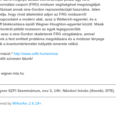
enormálási csoport (FRG) módszer segítségével megvizsgáljuk
fázisait annak sine-Gordon reprezentációját használva. Jelen
élja, hogy rövid áttekintést adjon az FRG módszerrõl
apcsolatot a modern alak, azaz a Wetterich-egyenlet, és a
f blokkosításra épülõ Wegner-Houghton-egyenlet között. Másik
y konkrét példát mutasson az egyik legegyszerûbb
 azaz a sine-Gordon skalárterek FRG vizsgálatára, amivel
unk a fent említett probléma megoldására és a módszer lényege
lik a kvantumtérlemélet mélyebb ismerete nélkül.
ormáció:*
http://www.szfki.hu/seminar
dőt szívesen látunk!
T wigner.mta.hu
igner SZFI Szeminárium, nov 3, 14h: Nándori István (Atomki, DTE)
,
ered by
MHonArc 2.6.19+
.