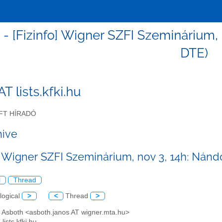
o - [Fizinfo] Wigner SZFI Szeminárium,
DTE)
 AT lists.kfki.hu
FT HÍRADÓ
hive
] Wigner SZFI Szeminárium, nov 3, 14h: Nándo
l
Thread
logical
>
<
Thread
>
s Asboth <asboth.janos AT wigner.mta.hu>
 lists.kfki.hu