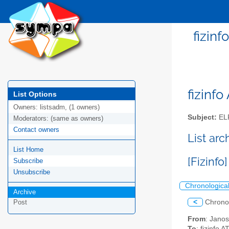
fizinf
fizinfo
List Options
Owners:
listsadm, (1 owners)
Subject:
EL
Moderators:
(same as owners)
Contact owners
List arc
List Home
[Fizinfo
Subscribe
Unsubscribe
Chronologica
Archive
<
Chrono
Post
From
: Jano
To
: fizinfo AT