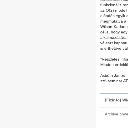
funkcionális r
az O(2) modell 
elõadás egyik c
megmutatva a k
Wilson-Kadanof
célja, hogy eg
alkalmazására,
választ kaphat
is érthetõvé vá
*Részletes inf
Minden érdeklő
Asbóth János
szfi-seminar A
[Fizinfo] W
Archive pow