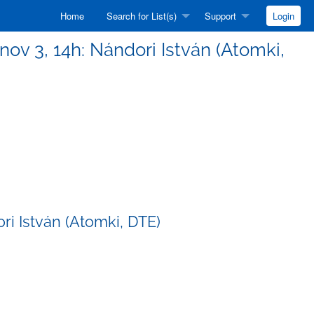
Home
Search for List(s)
Support
Login
 nov 3, 14h: Nándori István (Atomki,
ri István (Atomki, DTE)