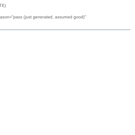
DTE)
reason="pass (just generated, assumed good)"