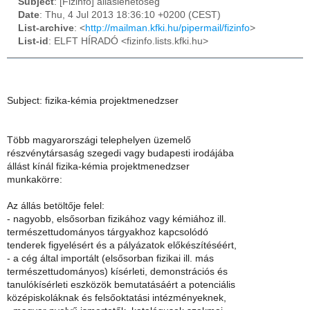
Subject
: [Fizinfo] álláslehetőség
Date
: Thu, 4 Jul 2013 18:36:10 +0200 (CEST)
List-archive
: <
http://mailman.kfki.hu/pipermail/fizinfo
>
List-id
: ELFT HÍRADÓ <fizinfo.lists.kfki.hu>
Subject: fizika-kémia projektmenedzser
Több magyarországi telephelyen üzemelő
részvénytársaság szegedi vagy budapesti irodájába
állást kínál fizika-kémia projektmenedzser
munkakörre:
Az állás betöltője felel:
- nagyobb, elsősorban fizikához vagy kémiához ill.
természettudományos tárgyakhoz kapcsolódó
tenderek figyelésért és a pályázatok előkészítéséért,
- a cég által importált (elsősorban fizikai ill. más
természettudományos) kísérleti, demonstrációs és
tanulókísérleti eszközök bemutatásáért a potenciális
középiskoláknak és felsőoktatási intézményeknek,