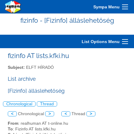
Sympa Menu
fizinfo - [Fizinfo] álláslehetőség
List Options Menu
fizinfo AT lists.kfki.hu
Subject:
ELFT HÍRADÓ
List archive
[Fizinfo] álláslehetőség
Chronological
Thread
<
Chronological
>
<
Thread
>
From
: realhuman AT t-online.hu
To
: Fizinfo AT lists.kfki.hu