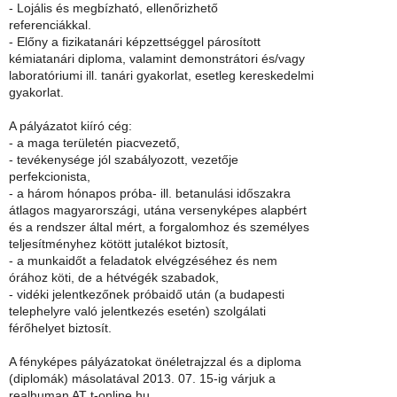
- Lojális és megbízható, ellenőrizhető
referenciákkal.
- Előny a fizikatanári képzettséggel párosított
kémiatanári diploma, valamint demonstrátori és/vagy
laboratóriumi ill. tanári gyakorlat, esetleg kereskedelmi
gyakorlat.
A pályázatot kiíró cég:
- a maga területén piacvezető,
- tevékenysége jól szabályozott, vezetője
perfekcionista,
- a három hónapos próba- ill. betanulási időszakra
átlagos magyarországi, utána versenyképes alapbért
és a rendszer által mért, a forgalomhoz és személyes
teljesítményhez kötött jutalékot biztosít,
- a munkaidőt a feladatok elvégzéséhez és nem
órához köti, de a hétvégék szabadok,
- vidéki jelentkezőnek próbaidő után (a budapesti
telephelyre való jelentkezés esetén) szolgálati
férőhelyet biztosít.
A fényképes pályázatokat önéletrajzzal és a diploma
(diplomák) másolatával 2013. 07. 15-ig várjuk a
realhuman AT t-online.hu