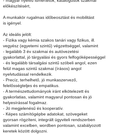
- magyar nyelvű ismertetők, katalógusok szakmai
előkészítésért,
A munkakör rugalmas időbeosztást és mobilitást
is igényel.
Az ideális jelölt:
- Fizika vagy kémia szakos tanári vagy fizikus, ill.
vegyész (egyetemi szintű) végzettséggel, valamint
- legalább 3 év szakmai és autóvezetési
gyakorlattal, jó tárgyalási és gyors felfogóképességgel
- és legalább társalgási szintű szóbeli angol, ezen
felül magas szintű szakmai (írásos) angol
nyelvtudással rendelkezik.
- Precíz, terhelhető, jó munkaszervező,
felelősségteljes és empatikus.
- A természettudományok iránt elkötelezett és
gyakorlatias, valamint magyarul pontosan és jó
helyesírással fogalmaz.
- Jó megjelenésű és kooperatív.
- Képes számítógépbe adatokat, szövegeket
gyorsan rögzíteni, integrált ügyviteli rendszerben
valamint excelben, wordben pontosan, szabályozott
keretek között dolgozni.