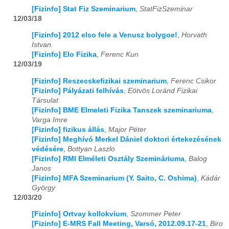
[Fizinfo] Stat Fiz Szeminarium
,
StatFizSzeminar
12/03/18
[Fizinfo] 2012 elso fele a Venusz bolygoe!
,
Horvath
Istvan
[Fizinfo] Elo Fizika
,
Ferenc Kun
12/03/19
[Fizinfo] Reszecskefizikai szeminarium
,
Ferenc Csikor
[Fizinfo] Pályázati felhívás
,
Eötvös Loránd Fizikai
Társulat
[Fizinfo] BME Elmeleti Fizika Tanszek szeminariuma
,
Varga Imre
[Fizinfo] fizikus állás
,
Major Péter
[Fizinfo] Meghívó Merkel Dániel doktori értekezésének
védésére
,
Bottyan Laszlo
[Fizinfo] RMI Elméleti Osztály Szemináriuma
,
Balog
Janos
[Fizinfo] MFA Szeminarium (Y. Saito, C. Oshima)
,
Kádár
György
12/03/20
[Fizinfo] Ortvay kollokvium
,
Szommer Peter
[Fizinfo] E-MRS Fall Meeting, Varsó, 2012.09.17-21
,
Biro