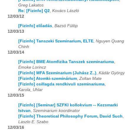
Greg Lakatos
Re: [Fizinfo] Q2
,
Kovács László
2024
01
02
03
04
05
06
07
08
09
10
11
12
12/03/12
2025
01
02
03
04
05
06
07
08
09
10
11
12
[Fizinfo] előadás
,
Bazsó Fülöp
12/03/13
2026
01
02
03
04
05
06
07
08
09
10
11
12
[Fizinfo] Tanszeki Szeminarium, ELTE
,
Nguyen Quang
Chinh
12/03/14
[Fizinfo] BME Atomfizika Tanszek szeminariuma
,
Emoke Lorincz
[Fizinfo] MFA Szeminarium (Juhász Z..)
,
Kádár György
[Fizinfo] Atomki-szeminárium
,
Zoltan Mate
[Fizinfo] csillagda rendkivuli szeminariuma
,
Karola_Uhlar
12/03/15
[Fizinfo] [Seminar] SZFKI kollokvium -- Kezsmarki
Istvan
,
Szeminarium koordinator
[Fizinfo] Theoretical Philosophy Forum, David Such
,
Laszlo E. Szabo
12/03/16