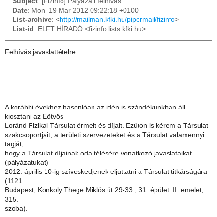
Subject
: [Fizinfo] Pályázati felhívás
Date
: Mon, 19 Mar 2012 09:22:18 +0100
List-archive
: <
http://mailman.kfki.hu/pipermail/fizinfo
>
List-id
: ELFT HÍRADÓ <fizinfo.lists.kfki.hu>
Felhívás javaslattételre
A korábbi évekhez hasonlóan az idén is szándékunkban áll
kiosztani az Eötvös
Loránd Fizikai Társulat érmeit és díjait. Ezúton is kérem a Társulat
szakcsoportjait, a területi szervezeteket és a Társulat valamennyi
tagját,
hogy a Társulat díjainak odaítélésére vonatkozó javaslataikat
(pályázatukat)
2012. április 10-ig szíveskedjenek eljuttatni a Társulat titkárságára
(1121
Budapest, Konkoly Thege Miklós út 29-33., 31. épület, II. emelet,
315.
szoba).