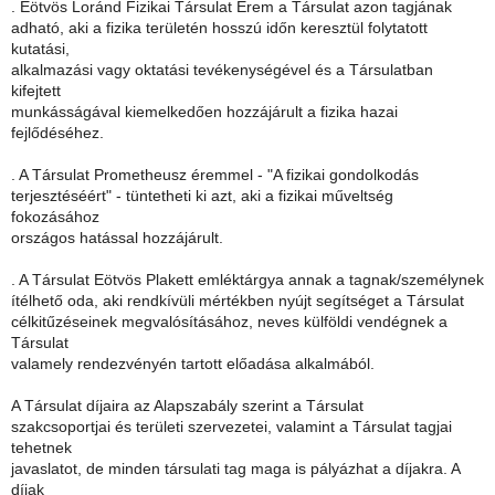
. Eötvös Loránd Fizikai Társulat Érem a Társulat azon tagjának
adható, aki a fizika területén hosszú időn keresztül folytatott
kutatási,
alkalmazási vagy oktatási tevékenységével és a Társulatban
kifejtett
munkásságával kiemelkedően hozzájárult a fizika hazai
fejlődéséhez.
. A Társulat Prometheusz éremmel - "A fizikai gondolkodás
terjesztéséért" - tüntetheti ki azt, aki a fizikai műveltség
fokozásához
országos hatással hozzájárult.
. A Társulat Eötvös Plakett emléktárgya annak a tagnak/személynek
ítélhető oda, aki rendkívüli mértékben nyújt segítséget a Társulat
célkitűzéseinek megvalósításához, neves külföldi vendégnek a
Társulat
valamely rendezvényén tartott előadása alkalmából.
A Társulat díjaira az Alapszabály szerint a Társulat
szakcsoportjai és területi szervezetei, valamint a Társulat tagjai
tehetnek
javaslatot, de minden társulati tag maga is pályázhat a díjakra. A
díjak