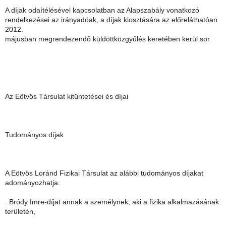
A díjak odaítélésével kapcsolatban az Alapszabály vonatkozó
rendelkezései az irányadóak, a díjak kiosztására az előreláthatóan
2012.
májusban megrendezendő küldöttközgyűlés keretében kerül sor.
Az Eötvös Társulat kitüntetései és díjai
Tudományos díjak
A Eötvös Loránd Fizikai Társulat az alábbi tudományos díjakat
adományozhatja:
. Bródy Imre-díjat annak a személynek, aki a fizika alkalmazásának
területén,