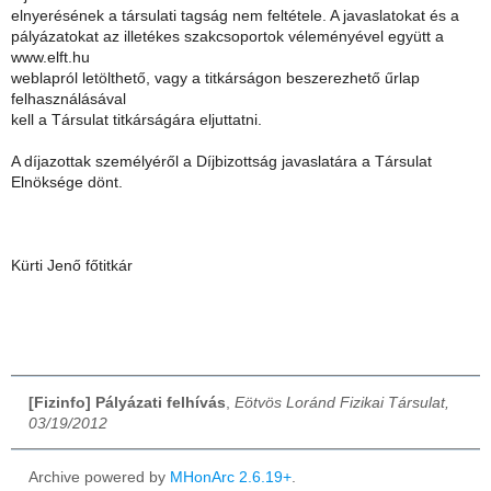
elnyerésének a társulati tagság nem feltétele. A javaslatokat és a
pályázatokat az illetékes szakcsoportok véleményével együtt a
www.elft.hu
weblapról letölthető, vagy a titkárságon beszerezhető űrlap
felhasználásával
kell a Társulat titkárságára eljuttatni.
A díjazottak személyéről a Díjbizottság javaslatára a Társulat
Elnöksége dönt.
Kürti Jenő főtitkár
[Fizinfo] Pályázati felhívás
,
Eötvös Loránd Fizikai Társulat,
03/19/2012
Archive powered by
MHonArc 2.6.19+
.