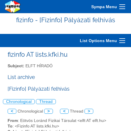
Sympa Menu
fizinfo - [Fizinfo] Pályázati felhívás
List Options Menu
fizinfo AT lists.kfki.hu
Subject:
ELFT HÍRADÓ
List archive
[Fizinfo] Pályázati felhívás
Chronological
Thread
<
Chronological
>
<
Thread
>
From
: Eötvös Loránd Fizikai Társulat <elft AT elft.hu>
To
: <Fizinfo AT lists.kfki.hu>