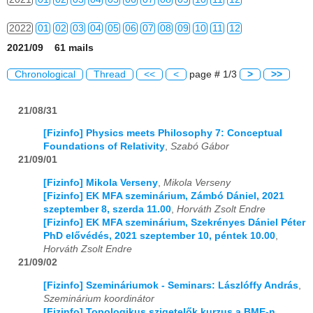
2022
01
02
03
04
05
06
07
08
09
10
11
12
2021/09 61 mails
2023
01
02
03
04
05
06
07
08
09
10
11
12
Chronological
Thread
<<
<
page # 1/3
>
>>
2024
01
02
03
04
05
06
07
08
09
10
11
12
21/08/31
2025
01
02
03
04
05
06
07
08
09
10
11
12
[Fizinfo] Physics meets Philosophy 7: Conceptual
2026
01
02
03
04
05
06
07
08
09
10
11
12
Foundations of Relativity
,
Szabó Gábor
21/09/01
[Fizinfo] Mikola Verseny
,
Mikola Verseny
[Fizinfo] EK MFA szeminárium, Zámbó Dániel, 2021
szeptember 8, szerda 11.00
,
Horváth Zsolt Endre
[Fizinfo] EK MFA szeminárium, Szekrényes Dániel Péter
PhD elővédés, 2021 szeptember 10, péntek 10.00
,
Horváth Zsolt Endre
21/09/02
[Fizinfo] Szemináriumok - Seminars: Lászlóffy András
,
Szeminárium koordinátor
[Fizinfo] Topologikus szigetelők kurzus a BME-n
,