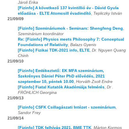
Jároli Erika
[Fizinfo] A következő 137 kvintillió év - Dávid Gyula
előadása - ELTE Atomcsill évadindító
,
Tepliczky István
21/09/09
[Fizinfo] Szemináriumok - Seminars: Shengfeng Deng
,
Szeminárium koordinátor
Re: [Fizinfo] Physics meets Philosophy 7: Conceptual
Foundations of Relativity
,
Balazs Gyenis
[Fizinfo] Fizikai TDK-2021 info, ELTE
,
Dr. Nguyen Quang
Chinh
21/09/10
[Fizinfo] Emlékeztető: EK MFA szeminárium,
Szekrényes Dániel Péter PhD elővédés, 2021
szeptember 10, péntek 10.00
,
Horváth Zsolt Endre
[Fizinfo] Fiatal Kutatók Akadémiája felmérés
,
Dr .
FRÖHLICH Georgina
21/09/13
[Fizinfo] CSFK Csillagászati Intézet - szeminárium
,
Sandor Frey
21/09/14
[Fizinfo] TDK felhívás 2021, BME TTK
,
Márton Kormos