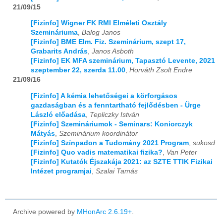
21/09/15
[Fizinfo] Wigner FK RMI Elméleti Osztály
Szemináriuma
,
Balog Janos
[Fizinfo] BME Elm. Fiz. Szeminárium, szept 17,
Grabarits András
,
Janos Asboth
[Fizinfo] EK MFA szeminárium, Tapasztó Levente, 2021
szeptember 22, szerda 11.00
,
Horváth Zsolt Endre
21/09/16
[Fizinfo] A kémia lehetőségei a körforgásos
gazdaságban és a fenntartható fejlődésben - Ürge
László előadása
,
Tepliczky István
[Fizinfo] Szemináriumok - Seminars: Koniorczyk
Mátyás
,
Szeminárium koordinátor
[Fizinfo] Színpadon a Tudomány 2021 Program
,
sukosd
[Fizinfo] Quo vadis matematikai fizika?
,
Van Peter
[Fizinfo] Kutatók Éjszakája 2021: az SZTE TTIK Fizikai
Intézet programjai
,
Szalai Tamás
Archive powered by
MHonArc 2.6.19+
.