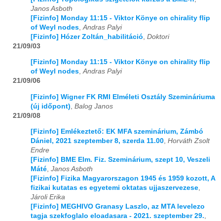
Janos Asboth
[Fizinfo] Monday 11:15 - Viktor Könye on chirality flip
of Weyl nodes
,
Andras Palyi
[Fizinfo] Hózer Zoltán_habilitáció
,
Doktori
21/09/03
[Fizinfo] Monday 11:15 - Viktor Könye on chirality flip
of Weyl nodes
,
Andras Palyi
21/09/06
[Fizinfo] Wigner FK RMI Elméleti Osztály Szemináriuma
(új időpont)
,
Balog Janos
21/09/08
[Fizinfo] Emlékeztető: EK MFA szeminárium, Zámbó
Dániel, 2021 szeptember 8, szerda 11.00
,
Horváth Zsolt
Endre
[Fizinfo] BME Elm. Fiz. Szeminárium, szept 10, Veszeli
Máté
,
Janos Asboth
[Fizinfo] Fizika Magyarorszagon 1945 és 1959 kozott, A
fizikai kutatas es egyetemi oktatas ujjaszervezese
,
Jároli Erika
[Fizinfo] MEGHIVO Granasy Laszlo, az MTA levelezo
tagja szekfoglalo eloadasara - 2021. szeptember 29.
,