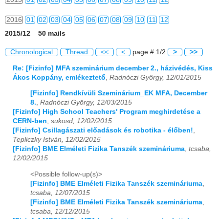
2016
01
02
03
04
05
06
07
08
09
10
11
12
2015/12 50 mails
2017
01
02
03
04
05
06
07
08
09
10
11
12
Chronological
Thread
<<
<
page # 1/2
>
>>
2018
01
02
03
04
05
06
07
08
09
10
11
12
Re: [Fizinfo] MFA szeminárium december 2., házivédés, Kiss
Ákos Koppány, emlékeztető
,
Radnóczi György, 12/01/2015
2019
01
02
03
04
05
06
07
08
09
10
11
12
[Fizinfo] Rendkívüli Szeminárium_EK MFA, December
2020
01
02
03
04
05
06
07
08
09
10
11
12
8.
,
Radnóczi György, 12/03/2015
[Fizinfo] High School Teachers' Program meghirdetése a
2021
01
02
03
04
05
06
07
08
09
10
11
12
CERN-ben
,
sukosd, 12/02/2015
[Fizinfo] Csillagászati előadások és robotika - élőben!
,
2022
01
02
03
04
05
06
07
08
09
10
11
12
Tepliczky István, 12/02/2015
[Fizinfo] BME Elméleti Fizika Tanszék szemináriuma
,
tcsaba,
12/02/2015
2023
01
02
03
04
05
06
07
08
09
10
11
12
<Possible follow-up(s)>
2024
01
02
03
04
05
06
07
08
09
10
11
12
[Fizinfo] BME Elméleti Fizika Tanszék szemináriuma
,
tcsaba, 12/07/2015
2025
01
02
03
04
05
06
07
08
09
10
11
12
[Fizinfo] BME Elméleti Fizika Tanszék szemináriuma
,
tcsaba, 12/12/2015
2026
01
02
03
04
05
06
07
08
09
10
11
12