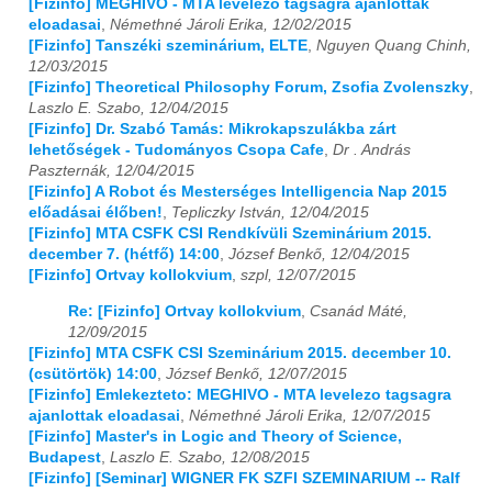
[Fizinfo] MEGHIVO - MTA levelezo tagsagra ajanlottak
eloadasai
,
Némethné Jároli Erika, 12/02/2015
[Fizinfo] Tanszéki szeminárium, ELTE
,
Nguyen Quang Chinh,
12/03/2015
[Fizinfo] Theoretical Philosophy Forum, Zsofia Zvolenszky
,
Laszlo E. Szabo, 12/04/2015
[Fizinfo] Dr. Szabó Tamás: Mikrokapszulákba zárt
lehetőségek - Tudományos Csopa Cafe
,
Dr . András
Paszternák, 12/04/2015
[Fizinfo] A Robot és Mesterséges Intelligencia Nap 2015
előadásai élőben!
,
Tepliczky István, 12/04/2015
[Fizinfo] MTA CSFK CSI Rendkívüli Szeminárium 2015.
december 7. (hétfő) 14:00
,
József Benkő, 12/04/2015
[Fizinfo] Ortvay kollokvium
,
szpl, 12/07/2015
Re: [Fizinfo] Ortvay kollokvium
,
Csanád Máté,
12/09/2015
[Fizinfo] MTA CSFK CSI Szeminárium 2015. december 10.
(csütörtök) 14:00
,
József Benkő, 12/07/2015
[Fizinfo] Emlekezteto: MEGHIVO - MTA levelezo tagsagra
ajanlottak eloadasai
,
Némethné Jároli Erika, 12/07/2015
[Fizinfo] Master's in Logic and Theory of Science,
Budapest
,
Laszlo E. Szabo, 12/08/2015
[Fizinfo] [Seminar] WIGNER FK SZFI SZEMINARIUM -- Ralf