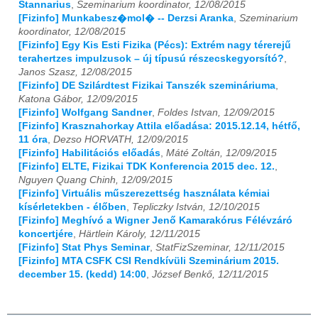
Stannarius
,
Szeminarium koordinator, 12/08/2015
[Fizinfo] Munkabesz�mol� -- Derzsi Aranka
,
Szeminarium
koordinator, 12/08/2015
[Fizinfo] Egy Kis Esti Fizika (Pécs): Extrém nagy térerejű
terahertzes impulzusok – új típusú részecskegyorsító?
,
Janos Szasz, 12/08/2015
[Fizinfo] DE Szilárdtest Fizikai Tanszék szemináriuma
,
Katona Gábor, 12/09/2015
[Fizinfo] Wolfgang Sandner
,
Foldes Istvan, 12/09/2015
[Fizinfo] Krasznahorkay Attila előadása: 2015.12.14, hétfő,
11 óra
,
Dezso HORVATH, 12/09/2015
[Fizinfo] Habilitációs előadás
,
Máté Zoltán, 12/09/2015
[Fizinfo] ELTE, Fizikai TDK Konferencia 2015 dec. 12.
,
Nguyen Quang Chinh, 12/09/2015
[Fizinfo] Virtuális műszerezettség használata kémiai
kísérletekben - élőben
,
Tepliczky István, 12/10/2015
[Fizinfo] Meghívó a Wigner Jenő Kamarakórus Félévzáró
koncertjére
,
Härtlein Károly, 12/11/2015
[Fizinfo] Stat Phys Seminar
,
StatFizSzeminar, 12/11/2015
[Fizinfo] MTA CSFK CSI Rendkívüli Szeminárium 2015.
december 15. (kedd) 14:00
,
József Benkő, 12/11/2015