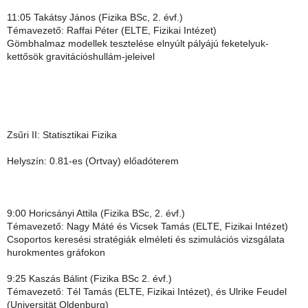
11:05 Takátsy János (Fizika BSc, 2. évf.)
Témavezető: Raffai Péter (ELTE, Fizikai Intézet)
Gömbhalmaz modellek tesztelése elnyúlt pályájú feketelyuk-
kettősök gravitációshullám-jeleivel
Zsűri II: Statisztikai Fizika
Helyszín: 0.81-es (Ortvay) előadóterem
9:00 Horicsányi Attila (Fizika BSc, 2. évf.)
Témavezető: Nagy Máté és Vicsek Tamás (ELTE, Fizikai Intézet)
Csoportos keresési stratégiák elméleti és szimulációs vizsgálata
hurokmentes gráfokon
9:25 Kaszás Bálint (Fizika BSc 2. évf.)
Témavezető: Tél Tamás (ELTE, Fizikai Intézet), és Ulrike Feudel
(Universität Oldenburg)