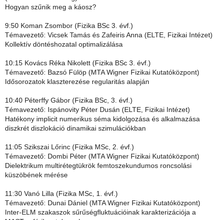
Hogyan szűnik meg a káosz?
9:50 Koman Zsombor (Fizika BSc 3. évf.)
Témavezető: Vicsek Tamás és Zafeiris Anna (ELTE, Fizikai Intézet)
Kollektív döntéshozatal optimalizálása
10:15 Kovács Réka Nikolett (Fizika BSc 3. évf.)
Témavezető: Bazsó Fülöp (MTA Wigner Fizikai Kutatóközpont)
Idősorozatok klaszterezése regularitás alapján
10:40 Péterffy Gábor (Fizika BSc, 3. évf.)
Témavezető: Ispánovity Péter Dusán (ELTE, Fizikai Intézet)
Hatékony implicit numerikus séma kidolgozása és alkalmazása
diszkrét diszlokáció dinamikai szimulációkban
11:05 Szikszai Lőrinc (Fizika MSc, 2. évf.)
Témavezető: Dombi Péter (MTA Wigner Fizikai Kutatóközpont)
Dielektrikum multirétegtükrök femtoszekundumos roncsolási
küszöbének mérése
11:30 Vanó Lilla (Fizika MSc, 1. évf.)
Témavezető: Dunai Dániel (MTA Wigner Fizikai Kutatóközpont)
Inter-ELM szakaszok sűrűségfluktuációinak karakterizációja a