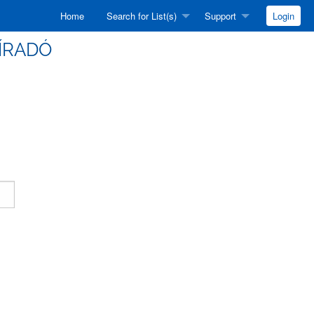
Home
Search for List(s)
Support
Login
HÍRADÓ