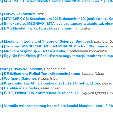
fo] MTA CSFK CSI Rendkívüli Szeminárium 2015. december 7. (hétf
fo] Ortvay kollokvium
,
szpl
fo] MTA CSFK CSI Szeminárium 2015. december 10. (csütörtök) 14:
fo] Emlekezteto: MEGHIVO - MTA levelezo tagsagra ajanlottak eloa
fo] BME Elméleti Fizika Tanszék szemináriuma
,
tcsaba
fo] Master's in Logic and Theory of Science, Budapest
,
Laszlo E. S
fo] [Seminar] WIGNER FK SZFI SZEMINARIUM -- Ralf Stannarius
,
Sz
fo] Munkabesz�mol� -- Derzsi Aranka
,
Szeminarium koordinator
fo] Egy Kis Esti Fizika (Pécs): Extrém nagy térerejű terahertzes i
izinfo] Ortvay kollokvium
,
Csanád Máté
fo] DE Szilárdtest Fizikai Tanszék szemináriuma
,
Katona Gábor
fo] Wolfgang Sandner
,
Foldes Istvan
fo] Krasznahorkay Attila előadása: 2015.12.14, hétfő, 11 óra
,
Dezso
fo] Habilitációs előadás
,
Máté Zoltán
fo] ELTE, Fizikai TDK Konferencia 2015 dec. 12.
,
Nguyen Quang Chi
fo] Virtuális műszerezettség használata kémiai kísérletekben - élő