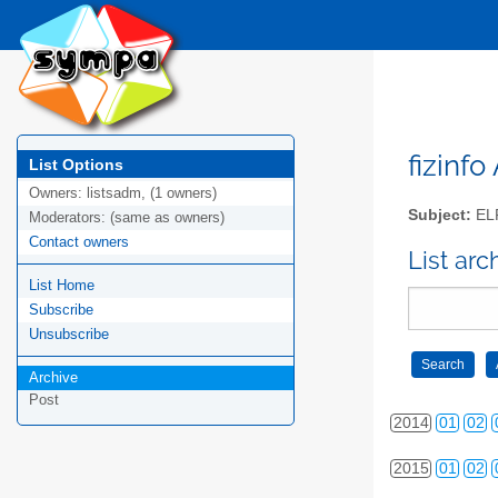
2005
01
02
2006
01
02
2007
01
02
2008
01
02
fizinfo
List Options
Owners:
listsadm, (1 owners)
2009
01
02
Subject:
EL
Moderators:
(same as owners)
Contact owners
2010
01
02
List arc
List Home
2011
01
02
Subscribe
2012
01
02
Unsubscribe
Archive
2013
01
02
Post
2014
01
02
2015
01
02