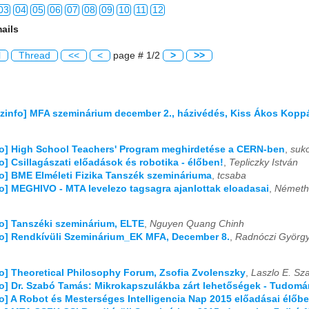
03
04
05
06
07
08
09
10
11
12
ails
03
04
05
06
07
08
09
10
11
12
l
Thread
<<
<
page # 1/2
>
>>
03
04
05
06
07
08
09
10
11
12
03
04
05
06
07
08
09
10
11
12
izinfo] MFA szeminárium december 2., házivédés, Kiss Ákos Kopp
03
04
05
06
07
08
09
10
11
12
fo] High School Teachers' Program meghirdetése a CERN-ben
,
suk
03
04
05
06
07
08
09
10
11
12
fo] Csillagászati előadások és robotika - élőben!
,
Tepliczky István
fo] BME Elméleti Fizika Tanszék szemináriuma
,
tcsaba
03
04
05
06
07
08
09
10
11
12
fo] MEGHIVO - MTA levelezo tagsagra ajanlottak eloadasai
,
Némethn
03
04
05
06
07
08
09
10
11
12
fo] Tanszéki szeminárium, ELTE
,
Nguyen Quang Chinh
03
04
05
06
07
08
09
10
11
12
fo] Rendkívüli Szeminárium_EK MFA, December 8.
,
Radnóczi Györg
03
04
05
06
07
08
09
10
11
12
fo] Theoretical Philosophy Forum, Zsofia Zvolenszky
,
Laszlo E. Sz
fo] Dr. Szabó Tamás: Mikrokapszulákba zárt lehetőségek - Tudom
03
04
05
06
07
08
09
10
11
12
fo] A Robot és Mesterséges Intelligencia Nap 2015 előadásai élőb