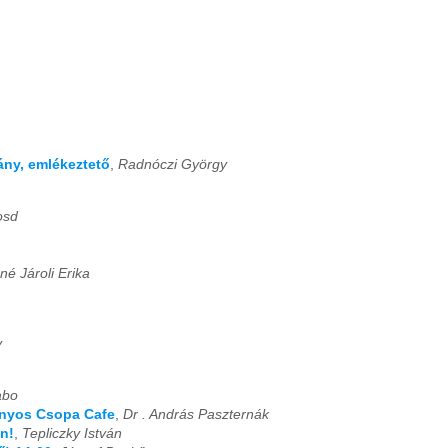
ány, emlékeztető
,
Radnóczi György
osd
é Jároli Erika
y
abo
ányos Csopa Cafe
,
Dr . András Paszternák
en!
,
Tepliczky István