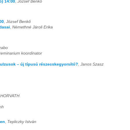
ő) 14:00
,
József Benkő
00
,
József Benkő
dasai
,
Némethné Jároli Erika
zabo
eminarium koordinator
mpulzusok – új típusú részecskegyorsító?
,
Janos Szasz
 HORVATH
nh
ben
,
Tepliczky István