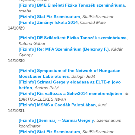
[Fizinfo] BME Elméleti Fizika Tanszék szemináriuma
,
tcsaba
2026
01
02
03
04
05
06
07
08
09
10
11
12
[Fizinfo] Stat Fiz Szeminarium
,
StatFizSzeminar
[Fizinfo] Zimányi Iskola 2014
,
Csanád Máté
14/10/29
[Fizinfo] DE Szilárdtest Fizika Tanszék szemináriuma
,
Katona Gábor
[Fizinfo] Re: MFA Szeminárium (Beleznay F.)
,
Kádár
György
14/10/30
[Fizinfo] Symposium of the Network of Hungarian
Mössbauer Laboratories
,
Balogh Judit
[Fizinfo] Szirmai Gergely eloadasa az ELTE-n jovo
hetfon
,
Andras Palyi
[Fizinfo] Kis valtozas a Schw2014 menetrendjeben
,
dr.
BARTOS-ELEKES Istvan
[Fizinfo] MSMS a Csodák Palotájában
,
kurti
14/10/31
[Fizinfo] [Seminar] -- Szirmai Gergely
,
Szeminarium
koordinator
[Fizinfo] Stat Fiz Szeminarium
,
StatFizSzeminar