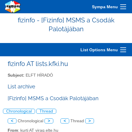
Sympa Menu
fizinfo - [Fizinfo] MSMS a Csodák
Palotájában
List Options Menu
fizinfo AT lists.kfki.hu
Subject:
ELFT HÍRADÓ
List archive
[Fizinfo] MSMS a Csodák Palotájában
Chronological
Thread
<
Chronological
>
<
Thread
>
From
: kurti AT virag.elte.hu