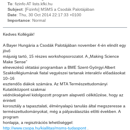
To
: fizinfo AT lists.kfki.hu
Subject
: [Fizinfo] MSMS a Csodák Palotájában
Date
: Thu, 30 Oct 2014 22:17:33 +0100
Importance
: Normal
Kedves Kollégák!
A Bayer Hungária a Csodák Palotájában november 4-én elindít egy
jövő
májusig tartó, 15 részes workshopsorozatot. A „Making Science
Make Sense”
elnevezésű oktatási programban a BME Szent-Györgyi Albert
Szakkollégiumának fiatal vegyészei tartanak interaktív előadásokat
10–16
esztendős diákok számára. Az MTA Természettudományi
Kutatóközpont szakmai
védnökségével kidolgozott program alapvető célkitűzése, hogy az
érintett
korosztály a tapasztalati, élményalapú tanulás által megszeresse a
természettudományokat, még a pályaválasztás előtti években. A
program
honlapja, a regisztrációs lehetőséggel:
http://www.csopa.hu/kiallitas/msms-tudaspont
.