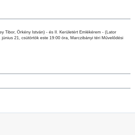
 Tibor, Örkény István) - és II. Kerületért Emlékérem - (Lator
únius 21, csütörtök este 19:00 óra, Marczibányi téri Művelődési