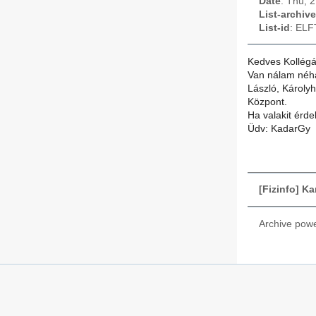
Date
: Thu, 
List-archive
List-id
: ELF
Kedves Kollégá
Van nálam néhán
László, Károly
Központ.
Ha valakit érd
Üdv: KadarGy
[Fizinfo] Ka
Archive pow