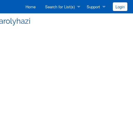
Home
Search for List(s)
Support
Login
Karolyhazi