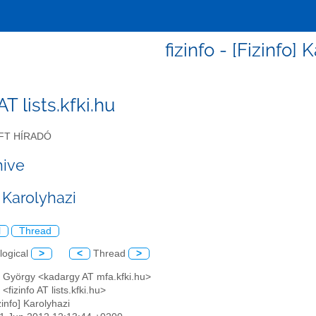
fizinfo - [Fizinfo] 
 AT lists.kfki.hu
FT HÍRADÓ
hive
] Karolyhazi
l
Thread
logical
>
<
Thread
>
r György <kadargy AT mfa.kfki.hu>
<fizinfo AT lists.kfki.hu>
izinfo] Karolyhazi