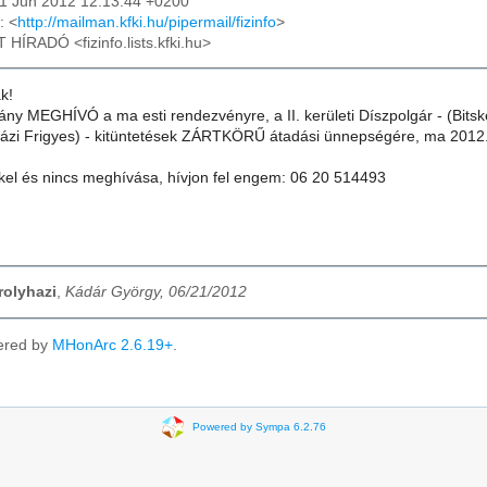
21 Jun 2012 12:13:44 +0200
: <
http://mailman.kfki.hu/pipermail/fizinfo
>
T HÍRADÓ <fizinfo.lists.kfki.hu>
k!
y MEGHÍVÓ a ma esti rendezvényre, a II. kerületi Díszpolgár - (Bitskey
házi Frigyes) - kitüntetések ZÁRTKÖRŰ átadási ünnepségére, ma 2012. j
ekel és nincs meghívása, hívjon fel engem: 06 20 514493
rolyhazi
,
Kádár György, 06/21/2012
ered by
MHonArc 2.6.19+
.
Powered by Sympa 6.2.76