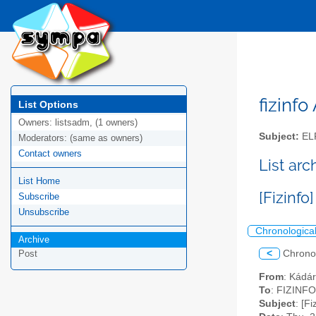
fizinfo
List Options
Owners:
listsadm, (1 owners)
Subject:
EL
Moderators:
(same as owners)
Contact owners
List arc
List Home
[Fizinfo
Subscribe
Unsubscribe
Chronologica
Archive
<
Chrono
Post
From
: Kádá
To
: FIZINFO 
Subject
: [F