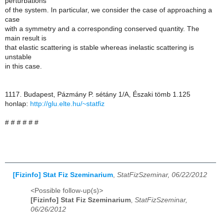
perturbations
of the system. In particular, we consider the case of approaching a
case
with a symmetry and a corresponding conserved quantity. The
main result is
that elastic scattering is stable whereas inelastic scattering is
unstable
in this case.
1117. Budapest, Pázmány P. sétány 1/A, Északi tömb 1.125
honlap:
http://glu.elte.hu/~statfiz
# # # # # #
[Fizinfo] Stat Fiz Szeminarium
,
StatFizSzeminar, 06/22/2012
<Possible follow-up(s)>
[Fizinfo] Stat Fiz Szeminarium
,
StatFizSzeminar,
06/26/2012