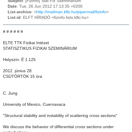
Subject
: [Fizinfo] Stat Fiz Szeminarium
Date
: Tue, 26 Jun 2012 17:13:35 +0200
List-archive
: <
http://mailman.kfki.hu/pipermail/fizinfo
>
List-id
: ELFT HÍRADÓ <fizinfo.lists.kfki.hu>
# # # # # #
ELTE TTK Fizikai Intézet
STATISZTIKUS FIZIKAI SZEMINÁRIUM
Helyszín: É 1.125
2012. június 28.
CSÜTÖRTÖK 15 óra
C. Jung
University of Mexico, Cuernavaca
"Structural stability and instability of scattering cross sections"
We discuss the behavior of differential cross sections under