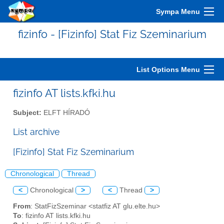
Sympa Menu
fizinfo - [Fizinfo] Stat Fiz Szeminarium
List Options Menu
fizinfo AT lists.kfki.hu
Subject:
ELFT HÍRADÓ
List archive
[Fizinfo] Stat Fiz Szeminarium
Chronological
Thread
<
Chronological
>
<
Thread
>
From
: StatFizSzeminar <statfiz AT glu.elte.hu>
To
: fizinfo AT lists.kfki.hu